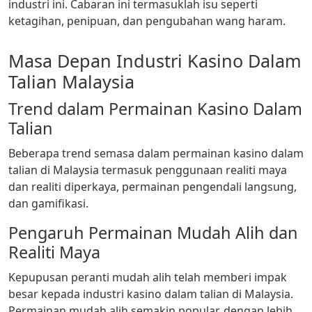
industri ini. Cabaran ini termasuklah isu seperti
ketagihan, penipuan, dan pengubahan wang haram.
Masa Depan Industri Kasino Dalam
Talian Malaysia
Trend dalam Permainan Kasino Dalam
Talian
Beberapa trend semasa dalam permainan kasino dalam
talian di Malaysia termasuk penggunaan realiti maya
dan realiti diperkaya, permainan pengendali langsung,
dan gamifikasi.
Pengaruh Permainan Mudah Alih dan
Realiti Maya
Kepupusan peranti mudah alih telah memberi impak
besar kepada industri kasino dalam talian di Malaysia.
Permainan mudah alih semakin popular, dengan lebih