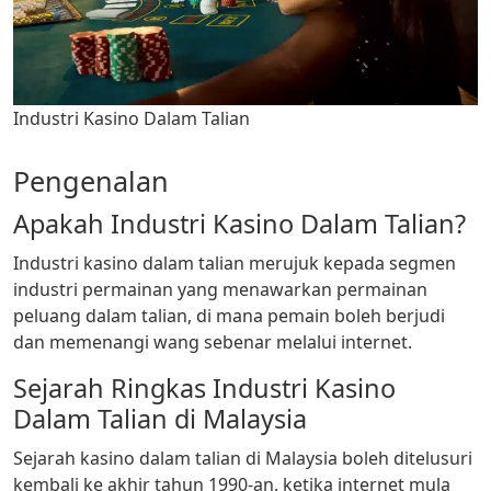
Industri Kasino Dalam Talian
Pengenalan
Apakah Industri Kasino Dalam Talian?
Industri kasino dalam talian merujuk kepada segmen
industri permainan yang menawarkan permainan
peluang dalam talian, di mana pemain boleh berjudi
dan memenangi wang sebenar melalui internet.
Sejarah Ringkas Industri Kasino
Dalam Talian di Malaysia
Sejarah kasino dalam talian di Malaysia boleh ditelusuri
kembali ke akhir tahun 1990-an, ketika internet mula