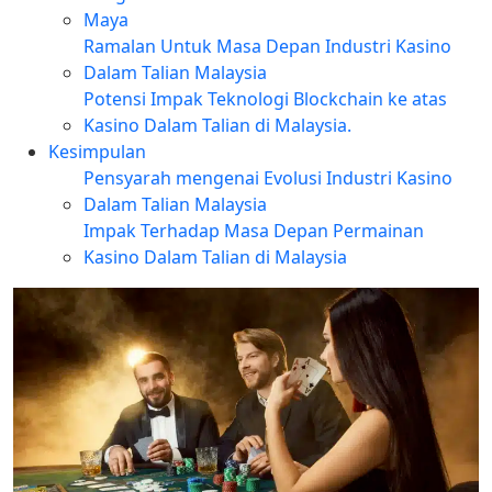
Maya
Ramalan Untuk Masa Depan Industri Kasino
Dalam Talian Malaysia
Potensi Impak Teknologi Blockchain ke atas
Kasino Dalam Talian di Malaysia.
Kesimpulan
Pensyarah mengenai Evolusi Industri Kasino
Dalam Talian Malaysia
Impak Terhadap Masa Depan Permainan
Kasino Dalam Talian di Malaysia