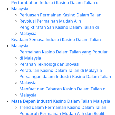
Pertumbuhan Industri Kasino Dalam Talian di
Malaysia
Perluasan Permainan Kasino Dalam Talian
Revolusi Permainan Mudah Alih
Pengiktirafan Sah Kasino Dalam Talian di
Malaysia
Keadaan Semasa Industri Kasino Dalam Talian
Malaysia
Permainan Kasino Dalam Talian yang Popular
di Malaysia
Peranan Teknologi dan Inovasi
Peraturan Kasino Dalam Talian di Malaysia
Persaingan dalam Industri Kasino Dalam Talian
Malaysia
Manfaat dan Cabaran Kasino Dalam Talian di
Malaysia
Masa Depan Industri Kasino Dalam Talian Malaysia
Trend dalam Permainan Kasino Dalam Talian
Pengaruh Permainan Mudah Alih dan Realiti