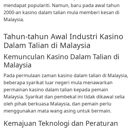
mendapat populariti. Namun, baru pada awal tahun
2000-an kasino dalam talian mula memberi kesan di
Malaysia.
Tahun-tahun Awal Industri Kasino
Dalam Talian di Malaysia
Kemunculan Kasino Dalam Talian di
Malaysia
Pada permulaan zaman kasino dalam talian di Malaysia,
beberapa syarikat luar negeri mula menawarkan
permainan kasino dalam talian kepada pemain
Malaysia. Syarikat dan pembekal ini tidak dikawal selia
oleh pihak berkuasa Malaysia, dan pemain perlu
menggunakan mata wang asing untuk bermain.
Kemajuan Teknologi dan Peraturan