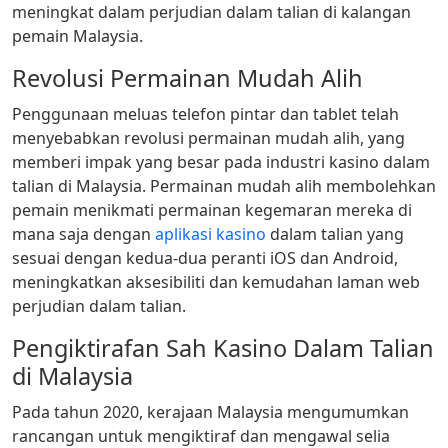
meningkat dalam perjudian dalam talian di kalangan
pemain Malaysia.
Revolusi Permainan Mudah Alih
Penggunaan meluas telefon pintar dan tablet telah
menyebabkan revolusi permainan mudah alih, yang
memberi impak yang besar pada industri kasino dalam
talian di Malaysia. Permainan mudah alih membolehkan
pemain menikmati permainan kegemaran mereka di
mana saja dengan
aplikasi kasino
dalam talian yang
sesuai dengan kedua-dua peranti iOS dan Android,
meningkatkan aksesibiliti dan kemudahan laman web
perjudian dalam talian.
Pengiktirafan Sah Kasino Dalam Talian
di Malaysia
Pada tahun 2020, kerajaan Malaysia mengumumkan
rancangan untuk mengiktiraf dan mengawal selia