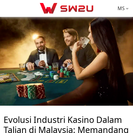
MS
Laman Utama
Keputusan Loteri
Promosi
Blog
Tentang Kami
Hubungi Kami
Login
Evolusi Industri Kasino Dalam
Sign Up
Talian di Malaysia: Memandang