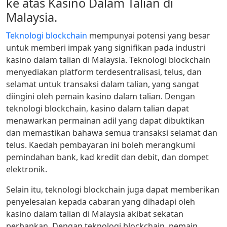
ke atas Kasino Dalam Talian di
Malaysia.
Teknologi blockchain
mempunyai potensi yang besar
untuk memberi impak yang signifikan pada industri
kasino dalam talian di Malaysia. Teknologi blockchain
menyediakan platform terdesentralisasi, telus, dan
selamat untuk transaksi dalam talian, yang sangat
diingini oleh pemain kasino dalam talian. Dengan
teknologi blockchain, kasino dalam talian dapat
menawarkan permainan adil yang dapat dibuktikan
dan memastikan bahawa semua transaksi selamat dan
telus. Kaedah pembayaran ini boleh merangkumi
pemindahan bank, kad kredit dan debit, dan dompet
elektronik.
Selain itu, teknologi blockchain juga dapat memberikan
penyelesaian kepada cabaran yang dihadapi oleh
kasino dalam talian di Malaysia akibat sekatan
perbankan. Dengan teknologi blockchain, pemain