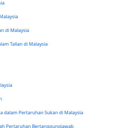
sia
Malaysia
n di Malaysia
am Talian di Malaysia
laysia
n
 dalam Pertaruhan Sukan di Malaysia
ah Pertaruhan Bertanggungjawab