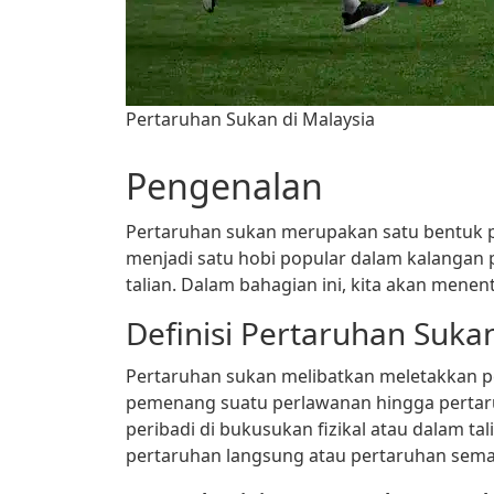
Pertaruhan Sukan di Malaysia
Pengenalan
Pertaruhan sukan merupakan satu bentuk pe
menjadi satu hobi popular dalam kalangan
talian. Dalam bahagian ini, kita akan mene
Definisi Pertaruhan Suka
Pertaruhan sukan melibatkan meletakkan p
pemenang suatu perlawanan hingga pertaruh
peribadi di bukusukan fizikal atau dalam t
pertaruhan langsung atau pertaruhan sem