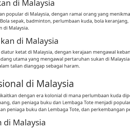
kan di Malaysia
ran popular di Malaysia, dengan ramai orang yang menikm
ola sepak, badminton, perlumbaan kuda, bola keranjang, 
 di Malaysia.
kan di Malaysia
g diatur ketat di Malaysia, dengan kerajaan mengawal keb
dang utama yang mengawal pertaruhan sukan di Malaysia. 
alam talian dianggap sebagai haram.
ional di Malaysia
dikaitkan dengan era kolonial di mana perlumbaan kuda dipe
ang, dan peniaga buku dan Lembaga Tote menjadi popular.
ranan peniaga buku dan Lembaga Tote, dan perkembangan p
 di Malaysia