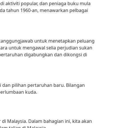
i aktiviti popular, dan peniaga buku mula
ada tahun 1960-an, menawarkan pelbagai
ertanggungjawab untuk menetapkan peluang
ara untuk mengawal selia perjudian sukan
ertaruhan digabungkan dan dikongsi di
 dan pilihan pertaruhan baru. Bilangan
perlumbaan kuda.
i Malaysia. Dalam bahagian ini, kita akan
m talian di Malaysia.