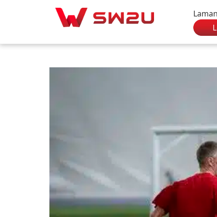
Laman
L