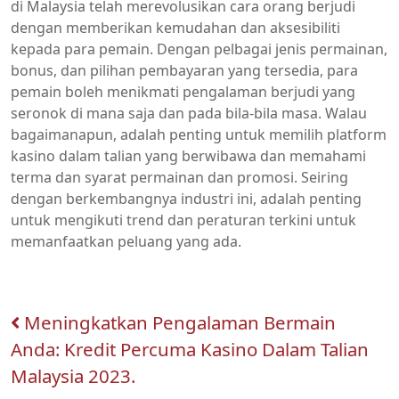
di Malaysia telah merevolusikan cara orang berjudi
dengan memberikan kemudahan dan aksesibiliti
kepada para pemain. Dengan pelbagai jenis permainan,
bonus, dan pilihan pembayaran yang tersedia, para
pemain boleh menikmati pengalaman berjudi yang
seronok di mana saja dan pada bila-bila masa. Walau
bagaimanapun, adalah penting untuk memilih platform
kasino dalam talian yang berwibawa dan memahami
terma dan syarat permainan dan promosi. Seiring
dengan berkembangnya industri ini, adalah penting
untuk mengikuti trend dan peraturan terkini untuk
memanfaatkan peluang yang ada.
Meningkatkan Pengalaman Bermain
Post
Anda: Kredit Percuma Kasino Dalam Talian
navigation
Malaysia 2023.