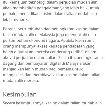
itu, kemajuan teknologi dalam perjudian mudah alih
akan memberikan pengalaman yang lebih baik untuk
pemain, menjadikan kasino dalam talian mudah alih
lebih menarik.
Potensi pertumbuhan dan peningkatan kasino dalam
talian mudah alih di Malaysia juga dipengaruhi oleh
pertumbuhan ekonomi negara. Apabila lebih ramai
orang mempunyai akses kepada pendapatan yang
boleh digunakan, mereka cenderung terlibat dalam
aktiviti perjudian dalam talian. Selain itu, peningkatan e-
dagang dan pembayaran digital di Malaysia akan
menjadikan lebih mudah bagi pemain untuk
mengakses dan membiayai akaun kasino dalam talian
mudah alih mereka.
Kesimpulan
Secara kesimpulannya, kasino dalam talian mudah alih