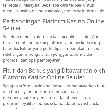
tersedia di Malaysia. Beberapa cara terbaik untuk
memilih kasino online Malaysia yang terbaik termasuk:
Perbandingan Platform Kasino Online
Seluler
Sebelum memilih platform kasino online seluler, Anda
harus membandingkan platform yang berbeda yang
tersedia. Faktor yang perlu dipertimbangkan meliputi
seleksi game, pengalaman pengguna, bonus dan
promosi, dan opsi pembayaran.
Fitur dan Bonus yang Ditawarkan oleh
Platform Kasino Online Seluler
Setiap platform kasino online seluler menawarkan fitur
dan bonus yang unik untuk menarik dan
mempertahankan pemain. Ini dapat mencakup
program loyalitas, bonus selamat datang, cashback,