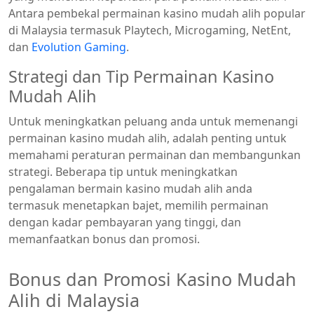
Antara pembekal permainan kasino mudah alih popular
di Malaysia termasuk Playtech, Microgaming, NetEnt,
dan
Evolution Gaming
.
Strategi dan Tip Permainan Kasino
Mudah Alih
Untuk meningkatkan peluang anda untuk memenangi
permainan kasino mudah alih, adalah penting untuk
memahami peraturan permainan dan membangunkan
strategi. Beberapa tip untuk meningkatkan
pengalaman bermain kasino mudah alih anda
termasuk menetapkan bajet, memilih permainan
dengan kadar pembayaran yang tinggi, dan
memanfaatkan bonus dan promosi.
Bonus dan Promosi Kasino Mudah
Alih di Malaysia