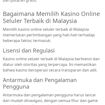
dan putaran gratis.
Bagaimana Memilih Kasino Online
Seluler Terbaik di Malaysia
Memilih kasino online seluler terbaik di Malaysia
memerlukan pertimbangan yang hati-hati terhadap
beberapa faktor, termasuk:
Lisensi dan Regulasi
Kasino online seluler terbaik di Malaysia berlisensi dan
diatur oleh otoritas yang terpercaya. Ini memastikan
bahwa kasino beroperasi secara transparan dan adil.
Antarmuka dan Pengalaman
Pengguna
Antarmuka dan pengalaman pengguna harus lancar
dan mudah dinavigasi, dengan semua fitur dan game