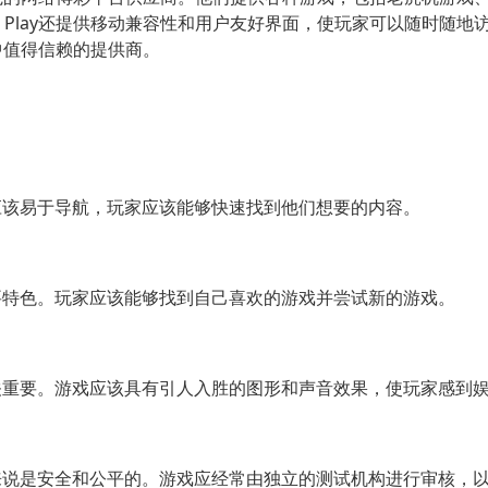
tic Play还提供移动兼容性和用户友好界面，使玩家可以随时
行业中值得信赖的提供商。
应该易于导航，玩家应该能够快速找到他们想要的内容。
要特色。玩家应该能够找到自己喜欢的游戏并尝试新的游戏。
关重要。游戏应该具有引人入胜的图形和声音效果，使玩家感到
来说是安全和公平的。游戏应经常由独立的测试机构进行审核，