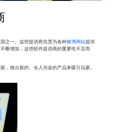
商
原因之一。这些提供商负责为各种
赌博网站
提供
求不断增加，这些软件提供商的重要性不言而
创新，推出新的、令人兴奋的产品来吸引玩家。