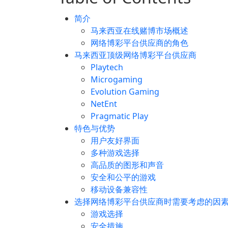
简介
马来西亚在线赌博市场概述
网络博彩平台供应商的角色
马来西亚顶级网络博彩平台供应商
Playtech
Microgaming
Evolution Gaming
NetEnt
Pragmatic Play
特色与优势
用户友好界面
多种游戏选择
高品质的图形和声音
安全和公平的游戏
移动设备兼容性
选择网络博彩平台供应商时需要考虑的因
游戏选择
安全措施