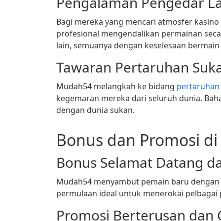
Pengalaman Pengedar L
Bagi mereka yang mencari atmosfer kasin
profesional mengendalikan permainan sec
lain, semuanya dengan keselesaan bermain 
Tawaran Pertaruhan Suk
Mudah54 melangkah ke bidang
pertaruhan
kegemaran mereka dari seluruh dunia. Baha
dengan dunia sukan.
Bonus dan Promosi di
Bonus Selamat Datang d
Mudah54 menyambut pemain baru denga
permulaan ideal untuk menerokai pelbagai p
Promosi Berterusan dan 