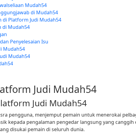
awalseliaan Mudah54
nggungjawab di Mudah54
 di Platform Judi Mudah54
 di Mudah54
gan
an Penyelesaian Isu
di Mudah54
Judi Mudah54
dah54
latform Judi Mudah54
latform Judi Mudah54
ra pengguna, menjemput pemain untuk menerokai pelbag
 klasik kepada pengalaman pengedar langsung yang canggi
ng disukai pemain di seluruh dunia.