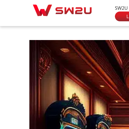
SW2U 
L