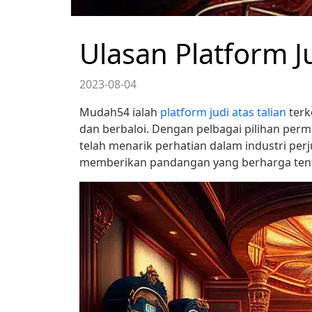
Ulasan Platform 
2023-08-04
Mudah54 ialah
platform judi atas talian
terk
dan berbaloi. Dengan pelbagai pilihan pe
telah menarik perhatian dalam industri per
memberikan pandangan yang berharga tent