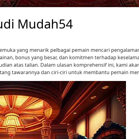
Judi Mudah54
emuka yang menarik pelbagai pemain mencari pengalam
rmainan, bonus yang besar, dan komitmen terhadap kesela
judian atas talian. Dalam ulasan komprehensif ini, kami 
ang tawarannya dan ciri-ciri untuk membantu pemain mem