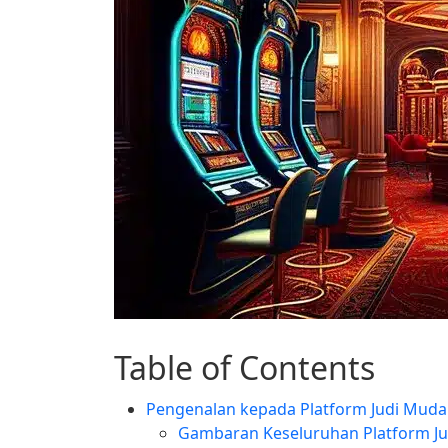
Table of Contents
Pengenalan kepada Platform Judi Mud
Gambaran Keseluruhan Platform J