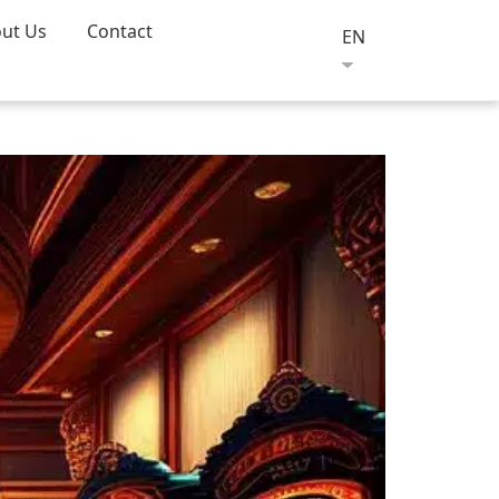
ut Us
Contact
EN