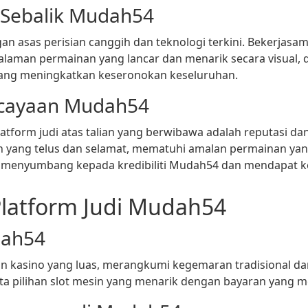
i Sebalik Mudah54
gan asas perisian canggih dan teknologi terkini. Bekerjas
aman permainan yang lancar dan menarik secara visual, d
f yang meningkatkan keseronokan keseluruhan.
rcayaan Mudah54
atform judi atas talian yang berwibawa adalah reputasi 
yang telus dan selamat, mematuhi amalan permainan yang
ah menyumbang kepada kredibiliti Mudah54 dan mendapat 
Platform Judi Mudah54
dah54
asino yang luas, merangkumi kegemaran tradisional dan
erta pilihan slot mesin yang menarik dengan bayaran yang