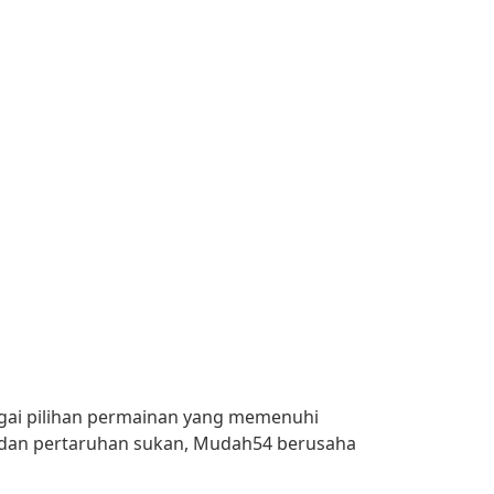
ai pilihan permainan yang memenuhi
h dan pertaruhan sukan, Mudah54 berusaha