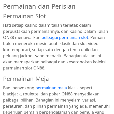
Permainan dan Perisian
Permainan Slot
Hati setiap kasino dalam talian terletak dalam
perpustakaan permainannya, dan Kasino Dalam Talian
ON88 menawarkan
pelbagai permainan slot
. Pemain
boleh meneroka mesin buah klasik dan slot video
kontemporari, setiap satu dengan tema unik dan
peluang jackpot yang menarik. Bahagian ulasan ini
akan memaparkan pelbagai dan keseronokan koleksi
permainan slot ON88.
Permainan Meja
Bagi penyokong
permainan meja
klasik seperti
blackjack, roulette, dan poker, ON88 menyediakan
pelbagai pilihan. Bahagian ini menyelami variasi,
peraturan, dan pilihan permainan yang ada, memenuhi
keperluan pemain berpengalaman dan pemula yang