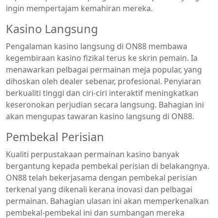
ingin mempertajam kemahiran mereka.
Kasino Langsung
Pengalaman kasino langsung di ON88 membawa
kegembiraan kasino fizikal terus ke skrin pemain. Ia
menawarkan pelbagai permainan meja popular, yang
dihoskan oleh dealer sebenar, profesional. Penyiaran
berkualiti tinggi dan ciri-ciri interaktif meningkatkan
keseronokan perjudian secara langsung. Bahagian ini
akan mengupas tawaran kasino langsung di ON88.
Pembekal Perisian
Kualiti perpustakaan permainan kasino banyak
bergantung kepada pembekal perisian di belakangnya.
ON88 telah bekerjasama dengan pembekal perisian
terkenal yang dikenali kerana inovasi dan pelbagai
permainan. Bahagian ulasan ini akan memperkenalkan
pembekal-pembekal ini dan sumbangan mereka