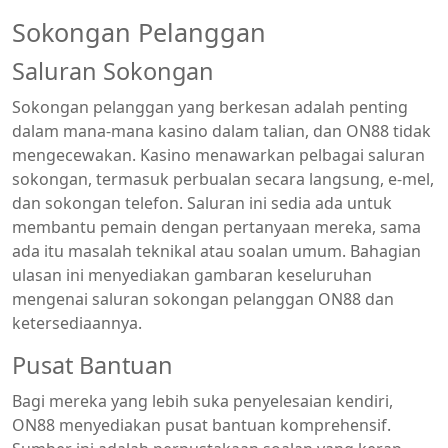
Sokongan Pelanggan
Saluran Sokongan
Sokongan pelanggan yang berkesan adalah penting
dalam mana-mana kasino dalam talian, dan ON88 tidak
mengecewakan. Kasino menawarkan pelbagai saluran
sokongan, termasuk perbualan secara langsung, e-mel,
dan sokongan telefon. Saluran ini sedia ada untuk
membantu pemain dengan pertanyaan mereka, sama
ada itu masalah teknikal atau soalan umum. Bahagian
ulasan ini menyediakan gambaran keseluruhan
mengenai saluran sokongan pelanggan ON88 dan
ketersediaannya.
Pusat Bantuan
Bagi mereka yang lebih suka penyelesaian kendiri,
ON88 menyediakan pusat bantuan komprehensif.