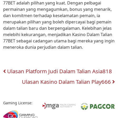
77BET adalah pilihan yang kuat. Dengan pelbagai
permainan yang mengagumkan, bonus yang menarik,
dan komitmen terhadap keselamatan pemain, ia
merupakan pilihan yang boleh dipercayai bagi pemain
dalam talian baru dan berpengalaman. Kelebihan jelas
melebihi kekurangan, menjadikan Kasino Dalam Talian
77BET sebagai cadangan utama bagi mereka yang ingin
meneroka dunia perjudian dalam talian.
Ulasan Platform Judi Dalam Talian Asia818
Post
Ulasan Kasino Dalam Talian Play666
navigation
Gaming License: