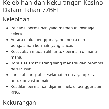
Kelebihan dan Kekurangan Kasino
Dalam Talian 77BET
Kelebihan
Pelbagai permainan yang memenuhi pelbagai
selera.
Antara muka pengguna yang mesra dan
pengalaman bermain yang lancar.
Kecocokan mudah alih untuk bermain di mana-
mana.
Bonus selamat datang yang menarik dan promosi
berterusan.
Langkah-langkah keselamatan data yang ketat
untuk privasi pemain.
Keadilan permainan dijamin melalui penggunaan
RNG.
Kekurangan