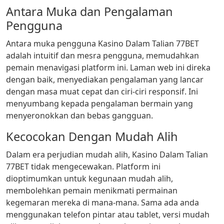
Antara Muka dan Pengalaman
Pengguna
Antara muka pengguna Kasino Dalam Talian 77BET
adalah intuitif dan mesra pengguna, memudahkan
pemain menavigasi platform ini. Laman web ini direka
dengan baik, menyediakan pengalaman yang lancar
dengan masa muat cepat dan ciri-ciri responsif. Ini
menyumbang kepada pengalaman bermain yang
menyeronokkan dan bebas gangguan.
Kecocokan Dengan Mudah Alih
Dalam era perjudian mudah alih, Kasino Dalam Talian
77BET tidak mengecewakan. Platform ini
dioptimumkan untuk kegunaan mudah alih,
membolehkan pemain menikmati permainan
kegemaran mereka di mana-mana. Sama ada anda
menggunakan telefon pintar atau tablet, versi mudah