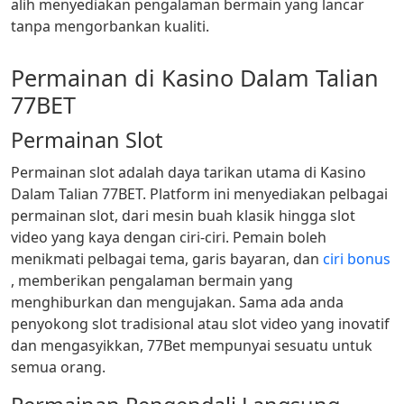
alih menyediakan pengalaman bermain yang lancar
tanpa mengorbankan kualiti.
Permainan di Kasino Dalam Talian
77BET
Permainan Slot
Permainan slot adalah daya tarikan utama di Kasino
Dalam Talian 77BET. Platform ini menyediakan pelbagai
permainan slot, dari mesin buah klasik hingga slot
video yang kaya dengan ciri-ciri. Pemain boleh
menikmati pelbagai tema, garis bayaran, dan
ciri bonus
, memberikan pengalaman bermain yang
menghiburkan dan mengujakan. Sama ada anda
penyokong slot tradisional atau slot video yang inovatif
dan mengasyikkan, 77Bet mempunyai sesuatu untuk
semua orang.