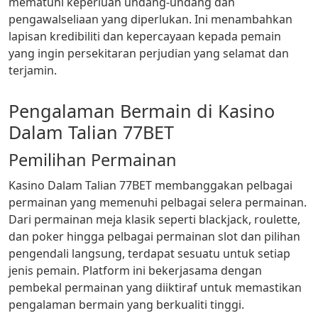
mematuhi keperluan undang-undang dan
pengawalseliaan yang diperlukan. Ini menambahkan
lapisan kredibiliti dan kepercayaan kepada pemain
yang ingin persekitaran perjudian yang selamat dan
terjamin.
Pengalaman Bermain di Kasino
Dalam Talian 77BET
Pemilihan Permainan
Kasino Dalam Talian 77BET membanggakan pelbagai
permainan yang memenuhi pelbagai selera permainan.
Dari permainan meja klasik seperti blackjack, roulette,
dan poker hingga pelbagai permainan slot dan pilihan
pengendali langsung, terdapat sesuatu untuk setiap
jenis pemain. Platform ini bekerjasama dengan
pembekal permainan yang diiktiraf untuk memastikan
pengalaman bermain yang berkualiti tinggi.