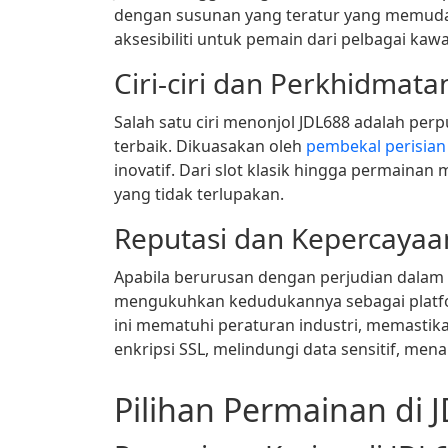
dengan susunan yang teratur yang memudah
aksesibiliti untuk pemain dari pelbagai 
Ciri-ciri dan Perkhidmat
Salah satu ciri menonjol JDL688 adalah p
terbaik. Dikuasakan oleh
pembekal perisian
inovatif. Dari slot klasik hingga permai
yang tidak terlupakan.
Reputasi dan Kepercayaa
Apabila berurusan dengan perjudian dalam t
mengukuhkan kedudukannya sebagai platfor
ini mematuhi peraturan industri, memastik
enkripsi SSL, melindungi data sensitif, me
Pilihan Permainan di 