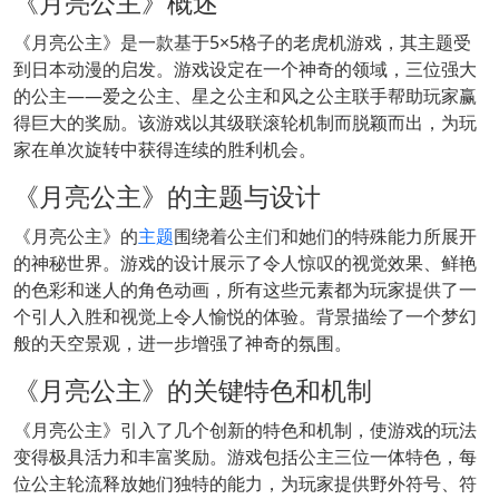
《月亮公主》概述
《月亮公主》是一款基于5×5格子的老虎机游戏，其主题受
到日本动漫的启发。游戏设定在一个神奇的领域，三位强大
的公主——爱之公主、星之公主和风之公主联手帮助玩家赢
得巨大的奖励。该游戏以其级联滚轮机制而脱颖而出，为玩
家在单次旋转中获得连续的胜利机会。
《月亮公主》的主题与设计
《月亮公主》的
主题
围绕着公主们和她们的特殊能力所展开
的神秘世界。游戏的设计展示了令人惊叹的视觉效果、鲜艳
的色彩和迷人的角色动画，所有这些元素都为玩家提供了一
个引人入胜和视觉上令人愉悦的体验。背景描绘了一个梦幻
般的天空景观，进一步增强了神奇的氛围。
《月亮公主》的关键特色和机制
《月亮公主》引入了几个创新的特色和机制，使游戏的玩法
变得极具活力和丰富奖励。游戏包括公主三位一体特色，每
位公主轮流释放她们独特的能力，为玩家提供野外符号、符