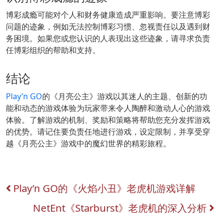
博彩成瘾可能对个人和财务健康造成严重影响。要注意博彩
问题的迹象，例如无法控制博彩习惯、忽视责任以及遇到财
务困境。如果您或您认识的人表现出这些迹象，请寻求负责
任博彩组织的帮助和支持。
结论
Play’n GO
的《月亮公主》游戏以其迷人的主题、创新的功
能和动态的游戏体验为玩家带来令人陶醉和激动人心的游戏
体验。了解游戏的机制、奖励和策略将帮助您充分发挥游戏
的优势。请记住要负责任地进行游戏，设定限制，并享受穿
越《月亮公主》游戏中的魔幻世界的精彩旅程。
Play’n GO的《火焰小丑》老虎机游戏详解
Post
NetEnt《Starburst》老虎机的深入分析
navigation