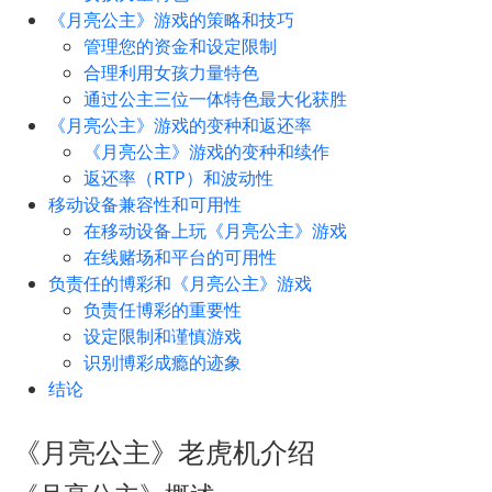
《月亮公主》游戏的策略和技巧
管理您的资金和设定限制
合理利用女孩力量特色
通过公主三位一体特色最大化获胜
《月亮公主》游戏的变种和返还率
《月亮公主》游戏的变种和续作
返还率（RTP）和波动性
移动设备兼容性和可用性
在移动设备上玩《月亮公主》游戏
在线赌场和平台的可用性
负责任的博彩和《月亮公主》游戏
负责任博彩的重要性
设定限制和谨慎游戏
识别博彩成瘾的迹象
结论
《月亮公主》老虎机介绍