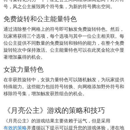
号，风之公主摧毁两个符号集，为新的符号腾出空间。
免费旋转和公主能量特色
通过清除整个网格上的符号即可触发免费旋转特色。然后，
玩家将获得三个选项，每个选项与其中一位公主相关联。每
位公主提供不同数量的免费旋转和独特的能力，在整个免费
旋转轮次中保持激活。公主能量特色可以在此奖金轮次中显
著增加赢得的机会。
女孩力量特色
在非获胜旋转中，女孩力量特色可以随机触发，为玩家提供
特殊能力。这些能力包括符号转换、向网格添加野外符号和
移除符号集，增加触发获胜组合的机会。
《月亮公主》游戏的策略和技巧
《月亮公主》的游戏结果主要依赖于运气，但是采用
有效的策略
并遵循以下提示可以提升您的游戏体验，潜在地