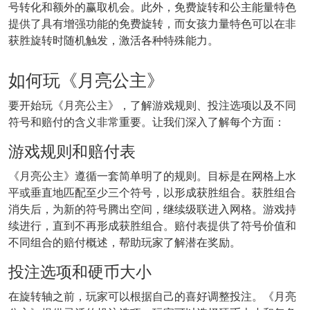
号转化和额外的赢取机会。此外，免费旋转和公主能量特色
提供了具有增强功能的免费旋转，而女孩力量特色可以在非
获胜旋转时随机触发，激活各种特殊能力。
如何玩《月亮公主》
要开始玩《月亮公主》，了解游戏规则、投注选项以及不同
符号和赔付的含义非常重要。让我们深入了解每个方面：
游戏规则和赔付表
《月亮公主》遵循一套简单明了的规则。目标是在网格上水
平或垂直地匹配至少三个符号，以形成获胜组合。获胜组合
消失后，为新的符号腾出空间，继续级联进入网格。游戏持
续进行，直到不再形成获胜组合。赔付表提供了符号价值和
不同组合的赔付概述，帮助玩家了解潜在奖励。
投注选项和硬币大小
在旋转轴之前，玩家可以根据自己的喜好调整投注。《月亮