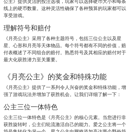
公主》提供灵活的投注选项，玩家可以选择硬币大小和每条
线上的硬币数量。这种灵活性确保了各种预算的玩家都可以
享受游戏。
理解符号和赔付
《月亮公主》采用了各种主题符号，包括三位公主以及星
星、心形和月亮等天体物品。每个符号都有不同的价值，赔
付表概述了不同组合的赔付。熟悉符号及其相应的赔付对于
最大化获胜潜力至关重要。
《月亮公主》的奖金和特殊功能
《月亮公主》提供了一系列令人兴奋的奖金和特殊功能，增
强了游戏玩法并增加了获胜机会。让我们详细了解一下：
公主三位一体特色
公主三位一体特色是《月亮公主》的核心元素。当您进行非
获胜旋转时，公主们轮流激活自己的能力。爱之公主将一个
符号集转化为另一个，星之公主向网格添加高达两个野外符