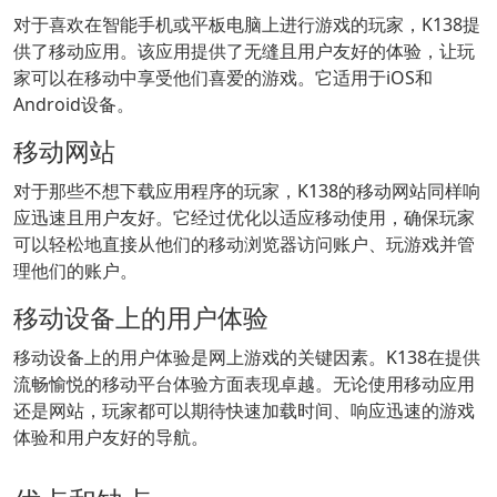
对于喜欢在智能手机或平板电脑上进行游戏的玩家，K138提
供了移动应用。该应用提供了无缝且用户友好的体验，让玩
家可以在移动中享受他们喜爱的游戏。它适用于iOS和
Android设备。
移动网站
对于那些不想下载应用程序的玩家，K138的移动网站同样响
应迅速且用户友好。它经过优化以适应移动使用，确保玩家
可以轻松地直接从他们的移动浏览器访问账户、玩游戏并管
理他们的账户。
移动设备上的用户体验
移动设备上的用户体验是网上游戏的关键因素。K138在提供
流畅愉悦的移动平台体验方面表现卓越。无论使用移动应用
还是网站，玩家都可以期待快速加载时间、响应迅速的游戏
体验和用户友好的导航。