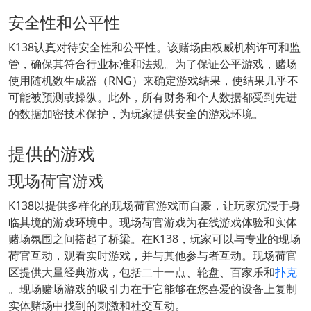
安全性和公平性
K138认真对待安全性和公平性。该赌场由权威机构许可和监
管，确保其符合行业标准和法规。为了保证公平游戏，赌场
使用随机数生成器（RNG）来确定游戏结果，使结果几乎不
可能被预测或操纵。此外，所有财务和个人数据都受到先进
的数据加密技术保护，为玩家提供安全的游戏环境。
提供的游戏
现场荷官游戏
K138以提供多样化的现场荷官游戏而自豪，让玩家沉浸于身
临其境的游戏环境中。现场荷官游戏为在线游戏体验和实体
赌场氛围之间搭起了桥梁。在K138，玩家可以与专业的现场
荷官互动，观看实时游戏，并与其他参与者互动。现场荷官
区提供大量经典游戏，包括二十一点、轮盘、百家乐和
扑克
。现场赌场游戏的吸引力在于它能够在您喜爱的设备上复制
实体赌场中找到的刺激和社交互动。