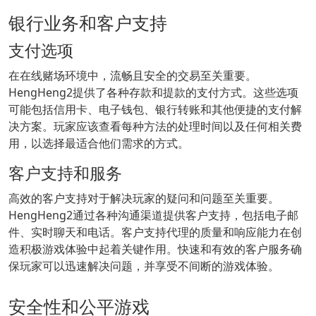
银行业务和客户支持
支付选项
在在线赌场环境中，流畅且安全的交易至关重要。
HengHeng2提供了各种存款和提款的支付方式。这些选项
可能包括信用卡、电子钱包、银行转账和其他便捷的支付解
决方案。玩家应该查看每种方法的处理时间以及任何相关费
用，以选择最适合他们需求的方式。
客户支持和服务
高效的客户支持对于解决玩家的疑问和问题至关重要。
HengHeng2通过各种沟通渠道提供客户支持，包括电子邮
件、实时聊天和电话。客户支持代理的质量和响应能力在创
造积极游戏体验中起着关键作用。快速和有效的客户服务确
保玩家可以迅速解决问题，并享受不间断的游戏体验。
安全性和公平游戏