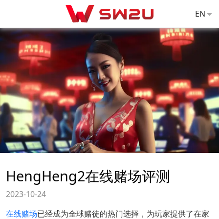
EN
SW2U Online Casino
Results
Promotion
Blog
About Us
Contact
HengHeng2在线赌场评测
Login
2023-10-24
Sign Up
在线赌场
已经成为全球赌徒的热门选择，为玩家提供了在家