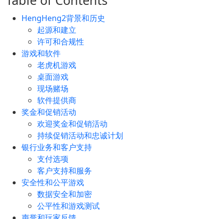
Table of Contents
HengHeng2背景和历史
起源和建立
许可和合规性
游戏和软件
老虎机游戏
桌面游戏
现场赌场
软件提供商
奖金和促销活动
欢迎奖金和促销活动
持续促销活动和忠诚计划
银行业务和客户支持
支付选项
客户支持和服务
安全性和公平游戏
数据安全和加密
公平性和游戏测试
声誉和玩家反馈