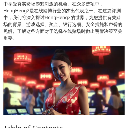
中享受真实赌场游戏刺激的机会。在众多选项中，
HengHeng2是在线赌博行业的杰出代表之一。在这篇评测
中，我们将深入探讨HengHeng2的世界，为您提供有关赌
场的背景、游戏选择、奖金、银行选项、安全措施和声誉的
见解。了解这些方面对于选择在线赌场时做出明智决策至关
重要。