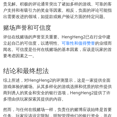
贵见解。积极的评论通常突出了诸如多样的游戏、可靠的客
户支持和有吸引力的奖金等因素。相反，负面的评论可能指
出需要改进的领域，如提款或账户验证方面的特定问题。
赌场声誉和可信度
评估在线赌场的声誉至关重要。HengHeng2已在行业中建
立起自己的可信度，以透明性、
可靠性和值得赞誉
的业绩而
闻名。可信度是任何在线赌场的基本因素，应该是玩家的首
要考虑因素之一。
结论和最终想法
综上所述，对HengHeng2的评测显示，这是一家提供全面
游戏体验的赌场。从其多样化的游戏选择和优质的软件提供
商到诱人的奖金和安全的银行选项，HengHeng2提供了许
多理由供玩家探索其提供的内容。
然而，与任何在线赌场一样，负责任的赌博应该始终是首要
任务。玩家应该设定限制，明智管理他们的银行资金，并在