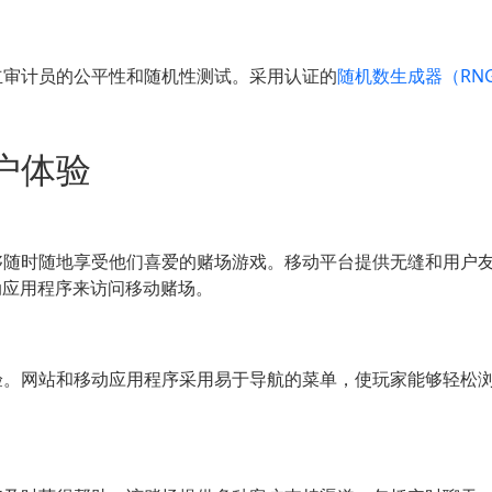
立审计员的公平性和随机性测试。采用认证的
随机数生成器（RN
户体验
够随时随地享受他们喜爱的赌场游戏。移动平台提供无缝和用户
动应用程序来访问移动赌场。
验。网站和移动应用程序采用易于导航的菜单，使玩家能够轻松
。