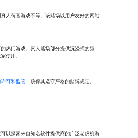
到真人荷官游戏不等。该赌场以用户友好的网站
商的热门游戏。真人赌场部分提供沉浸式的氛
玩家使用。
的许可和监管
，确保其遵守严格的赌博规定。
家可以探索来自知名软件提供商的广泛老虎机游