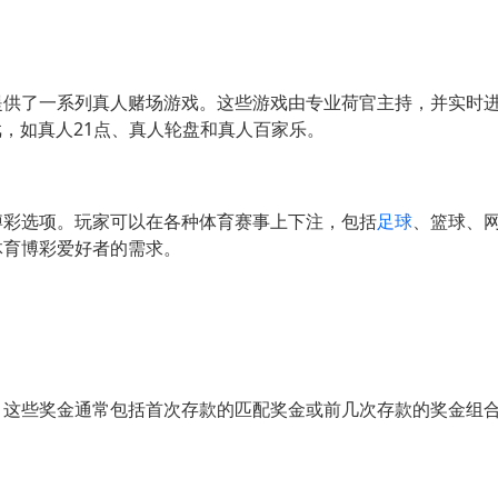
。
提供了一系列真人赌场游戏。这些游戏由专业荷官主持，并实时
，如真人21点、真人轮盘和真人百家乐。
博彩选项。玩家可以在各种体育赛事上下注，包括
足球
、篮球、
体育博彩爱好者的需求。
。这些奖金通常包括首次存款的匹配奖金或前几次存款的奖金组