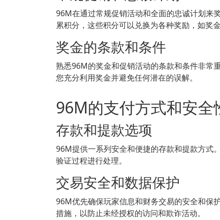
96M在通过常规促销活动和全面的忠诚计划来
累积分，这些积分可以兑换为各种奖励，如奖
奖金的条款和条件
熟悉96M的奖金和促销活动的条款和条件非常
您充分利用奖金并避免任何潜在的误解。
96M的支付方式和安全
存款和提款选项
96M提供一系列安全和便捷的存款和提款方式
验证过程进行处理。
交易安全和数据保护
96M优先确保玩家信息和财务交易的安全和保
措施，以防止未经授权的访问和欺诈活动。