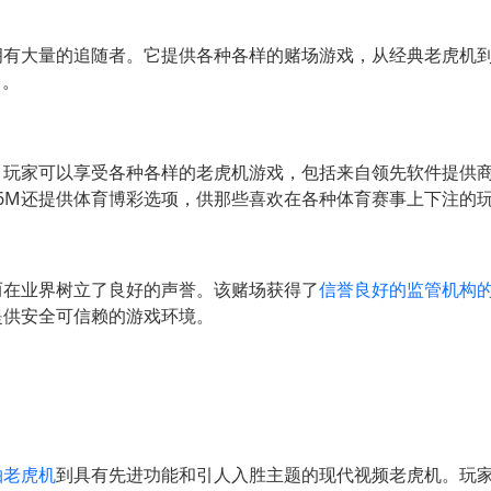
拥有大量的追随者。它提供各种各样的赌场游戏，从经典老虎机
名。
。玩家可以享受各种各样的老虎机游戏，包括来自领先软件提供
6M还提供体育博彩选项，供那些喜欢在各种体育赛事上下注的
而在业界树立了良好的声誉。该赌场获得了
信誉良好的监管机构
提供安全可信赖的游戏环境。
轴老虎机
到具有先进功能和引人入胜主题的现代视频老虎机。玩