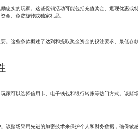
奖励忠实的玩家。这些促销活动可能包括充值奖金、返现优惠或
金资金、免费旋转或独家礼品。
重要。这些条款概述了达到和提取奖金资金的投注要求、最低存
性
。玩家可以选择信用卡、电子钱包和银行转账等热门方式。该赌
护。该赌场采用先进的加密技术来保护个人和财务数据，确保敏