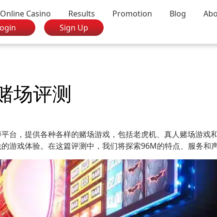
Online Casino
Results
Promotion
Blog
Abo
ogin
Sign Up
赌场评测
博平台，提供各种各样的赌场游戏，包括老虎机、真人赌场游戏
悦的游戏体验。在这篇评测中，我们将探索96M的特点、服务和