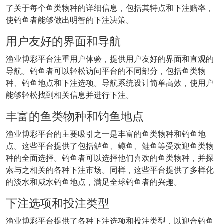
了关于每个鱼类物种的详细信息，包括其特点和下注赔率，
使钓鱼者能够做出明智的下注决策。
用户友好的界面和导航
渔业博彩平台注重用户体验，提供用户友好的界面和直观的
导航。钓鱼者可以轻松访问平台的不同部分，包括鱼类物
种、钓鱼地点和下注选项。导航系统设计简单高效，使用户
能够轻松找到相关信息并进行下注。
丰富的鱼类物种和钓鱼地点
渔业博彩平台的主要吸引之一是丰富的鱼类物种和钓鱼地
点。这些平台提供了包括鲈鱼、鳟鱼、鲑鱼等受欢迎鱼类物
种的全面选择。钓鱼者可以选择他们喜欢的鱼类物种，并探
索与之相关的各种下注市场。同样，这些平台提供了多样化
的淡水和咸水钓鱼地点，满足全球钓鱼者的兴趣。
下注选项和投注类型
渔业博彩平台提供了各种下注选项和投注类型，以迎合钓鱼