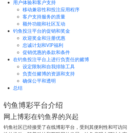
用户体验和客户支持
移动兼容性和投注应用程序
客户支持服务的质量
额外功能和社区互动
钓鱼投注平台的促销和奖金
欢迎奖金和注册优惠
忠诚计划和VIP福利
促销优惠的条款和条件
在钓鱼投注平台上进行负责任的赌博
设定限制和自我排除工具
负责任赌博的资源和支持
确保公平和透明
总结
钓鱼博彩平台介绍
网上博彩在钓鱼界的兴起
钓鱼社区已经接受了在线博彩平台，受到其便利性和可访问