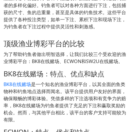
者的多样化偏好。钓鱼者可以对各种方面进行下注，包括捕
获的尺寸、鱼的总重量，甚至是具体的钓鱼技术。这些平台
提供了各种投注类型，如单一下注、累积下注和现场下注，
为钓鱼者在下注过程中提供灵活性和刺激感。
顶级渔业博彩平台的比较
为了帮助钓鱼者做出明智选择，让我们比较三个受欢迎的渔
业博彩平台：BK8在线赌场、ECWON和SW2U在线赌场。
BK8在线赌场：特点、优点和缺点
BK8在线赌场
是一个知名的渔业博彩平台，以其全面的鱼类
物种和钓鱼地点选择而闻名。该平台提供用户友好的界面，
确保顺畅的博彩体验。凭借多样的下注选项和有竞争力的赔
率，BK8在线赌场为钓鱼者提供了充足的下注和赢取奖励的
机会。然而，与其他平台相比，该平台的客户支持可能较为
有限。