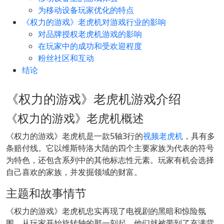
为移动设备玩家优化的特点
《权力的游戏》老虎机对游戏行业的影响
对品牌授权老虎机游戏的影响
在玩家中的成功和受欢迎程度
粉丝社区和互动
结论
《权力的游戏》老虎机游戏介绍
《权力的游戏》老虎机概述
《权力的游戏》老虎机是一款5轴3行的
视频老虎机
，具有多
条赔付线。它以维斯特洛大陆的四个主要家族为代表的符号
为特色，还包含系列中的其他标志性元素。玩家有机会选择
自己喜欢的家族，并发掘领域的财富。
主题和故事情节
《权力的游戏》老虎机忠实再现了电视剧的黑暗和惊险氛
围。从玩家开始旋转轴的那一刻起，他们就被带到了充满背