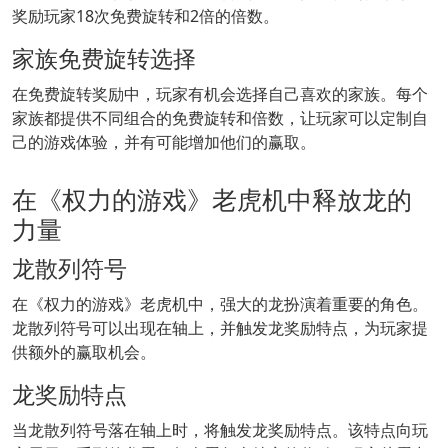
奖励玩家18次免费旋转和2倍的倍数。
家族免费旋转选择
在免费旋转奖励中，玩家有机会选择自己喜欢的家族。每个
家族都提供不同组合的免费旋转和倍数，让玩家可以定制自
己的游戏体验，并有可能增加他们的赢取。
在《权力的游戏》老虎机中释放龙的
力量
龙散列符号
在《权力的游戏》老虎机中，强大的龙扮演着重要的角色。
龙散列符号可以出现在轴上，并触发龙奖励特点，为玩家提
供额外的赢取机会。
龙奖励特点
当龙散列符号落在轴上时，将触发龙奖励特点。该特点向玩