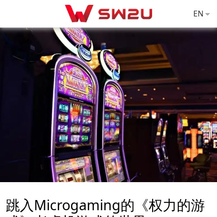
EN
SW2U Online Casino
Results
Promotion
Blog
About Us
Contact
Login
跳入Microgaming的《权力的游
Sign Up