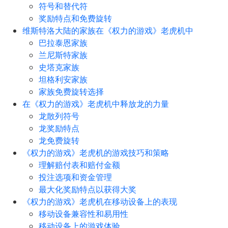
符号和替代符
奖励特点和免费旋转
维斯特洛大陆的家族在《权力的游戏》老虎机中
巴拉泰恩家族
兰尼斯特家族
史塔克家族
坦格利安家族
家族免费旋转选择
在《权力的游戏》老虎机中释放龙的力量
龙散列符号
龙奖励特点
龙免费旋转
《权力的游戏》老虎机的游戏技巧和策略
理解赔付表和赔付金额
投注选项和资金管理
最大化奖励特点以获得大奖
《权力的游戏》老虎机在移动设备上的表现
移动设备兼容性和易用性
移动设备上的游戏体验