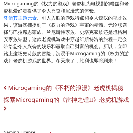
Microgaming的《权力的游戏》老虎机为电视剧的粉丝和老
虎机爱好者提供了令人兴奋和沉浸式的体验。
凭借其主题元素
、引人入胜的游戏特点和令人惊叹的视觉效
果，该游戏捕捉到了《权力的游戏》宇宙的精髓。无论您选
择与巴拉席恩家族、兰尼斯特家族、史塔克家族还是坦格利
安家族结盟，这款老虎机游戏中穿越维斯特洛的旅程一定会
带给您令人兴奋的娱乐和赢取自己财富的机会。所以，立即
踏上这场史诗般的冒险，沉浸于Microgaming的《权力的游
戏》老虎机游戏的世界。冬天来了，胜利也即将到来！
Microgaming的《不朽的浪漫》老虎机揭秘
Post
探索Microgaming的《雷神之锤II》老虎机游戏
navigation
Gaming License: