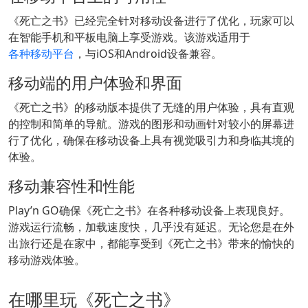
《死亡之书》已经完全针对移动设备进行了优化，玩家可以
在智能手机和平板电脑上享受游戏。该游戏适用于
各种移动平台
，与iOS和Android设备兼容。
移动端的用户体验和界面
《死亡之书》的移动版本提供了无缝的用户体验，具有直观
的控制和简单的导航。游戏的图形和动画针对较小的屏幕进
行了优化，确保在移动设备上具有视觉吸引力和身临其境的
体验。
移动兼容性和性能
Play’n GO确保《死亡之书》在各种移动设备上表现良好。
游戏运行流畅，加载速度快，几乎没有延迟。无论您是在外
出旅行还是在家中，都能享受到《死亡之书》带来的愉快的
移动游戏体验。
在哪里玩《死亡之书》