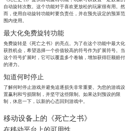
自动旋转次数。这个功能对于喜欢更放松的玩家很有用。然
而，使用自动旋转功能时要负责任，并在预先设定的预算范
围内使用。
最大化免费旋转功能
免费旋转是《死亡之书》的亮点。为了在这个功能中最大化
获胜机会，希望选择一个价值较高的符号作为扩展符号。当
这个符号扩展时，它可以覆盖多个卷轴，增加获得巨额赔付
的潜力。
知道何时停止
了解何时停止游戏并避免追逐损失非常重要。为您的游戏设
置赢利和亏损限制，并坚守这些限制。如果达到预设的限
制，休息一下，以新的心态回到游戏中。
移动设备上的《死亡之书》
在移动平台上的可用性