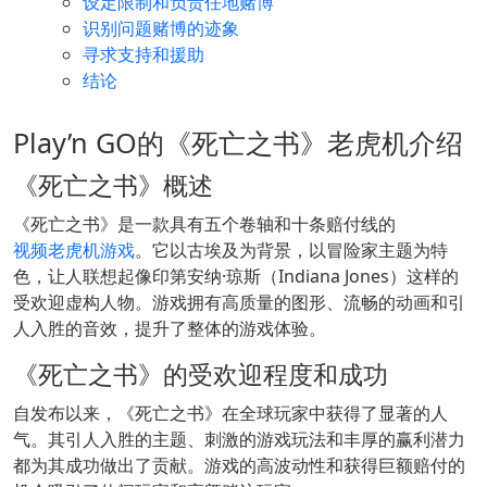
设定限制和负责任地赌博
识别问题赌博的迹象
寻求支持和援助
结论
Play’n GO的《死亡之书》老虎机介绍
《死亡之书》概述
《死亡之书》是一款具有五个卷轴和十条赔付线的
视频老虎机游戏
。它以古埃及为背景，以冒险家主题为特
色，让人联想起像印第安纳·琼斯（Indiana Jones）这样的
受欢迎虚构人物。游戏拥有高质量的图形、流畅的动画和引
人入胜的音效，提升了整体的游戏体验。
《死亡之书》的受欢迎程度和成功
自发布以来，《死亡之书》在全球玩家中获得了显著的人
气。其引人入胜的主题、刺激的游戏玩法和丰厚的赢利潜力
都为其成功做出了贡献。游戏的高波动性和获得巨额赔付的