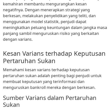
kemahiran membantu mengurangkan kesan
negatifnya. Dengan menerapkan strategi yang
berkesan, melakukan penyelidikan yang teliti, dan
menggunakan model statistik, penjudi dapat
meningkatkan peluang keuntungan dalam jangka masa
panjang sambil menguruskan risiko yang berkaitan
dengan varians.
Kesan Varians terhadap Keputusan
Pertaruhan Sukan
Memahami kesan varians terhadap keputusan
pertaruhan sukan adalah penting bagi penjudi untuk
membuat keputusan yang terinformasi dan
menguruskan bankroll mereka dengan berkesan.
Sumber Varians dalam Pertaruhan
Sukan