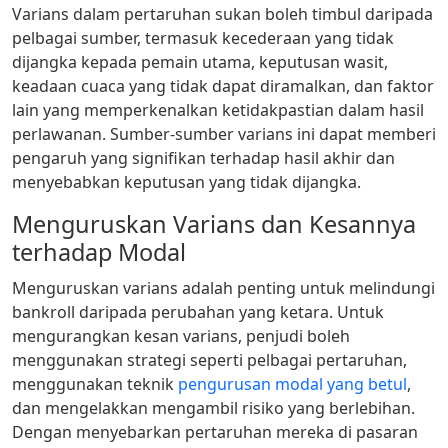
Varians dalam pertaruhan sukan boleh timbul daripada
pelbagai sumber, termasuk kecederaan yang tidak
dijangka kepada pemain utama, keputusan wasit,
keadaan cuaca yang tidak dapat diramalkan, dan faktor
lain yang memperkenalkan ketidakpastian dalam hasil
perlawanan. Sumber-sumber varians ini dapat memberi
pengaruh yang signifikan terhadap hasil akhir dan
menyebabkan keputusan yang tidak dijangka.
Menguruskan Varians dan Kesannya
terhadap Modal
Menguruskan varians adalah penting untuk melindungi
bankroll daripada perubahan yang ketara. Untuk
mengurangkan kesan varians, penjudi boleh
menggunakan strategi seperti pelbagai pertaruhan,
menggunakan teknik
pengurusan modal yang betul
,
dan mengelakkan mengambil risiko yang berlebihan.
Dengan menyebarkan pertaruhan mereka di pasaran