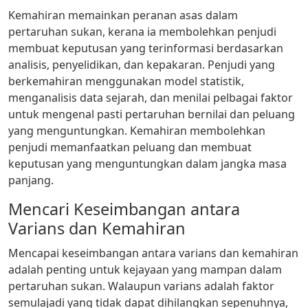
Kemahiran memainkan peranan asas dalam
pertaruhan sukan, kerana ia membolehkan penjudi
membuat keputusan yang terinformasi berdasarkan
analisis, penyelidikan, dan kepakaran. Penjudi yang
berkemahiran menggunakan model statistik,
menganalisis data sejarah, dan menilai pelbagai faktor
untuk mengenal pasti pertaruhan bernilai dan peluang
yang menguntungkan. Kemahiran membolehkan
penjudi memanfaatkan peluang dan membuat
keputusan yang menguntungkan dalam jangka masa
panjang.
Mencari Keseimbangan antara
Varians dan Kemahiran
Mencapai keseimbangan antara varians dan kemahiran
adalah penting untuk kejayaan yang mampan dalam
pertaruhan sukan. Walaupun varians adalah faktor
semulajadi yang tidak dapat dihilangkan sepenuhnya,