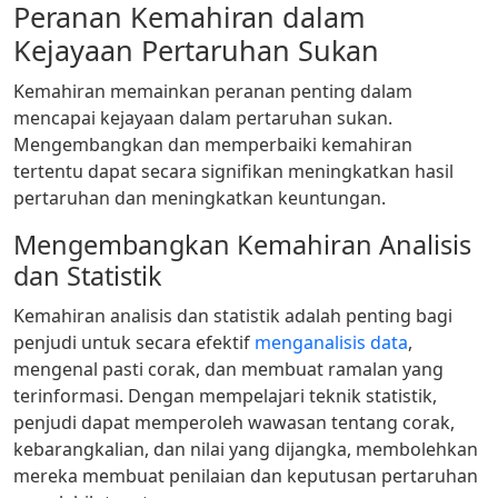
Peranan Kemahiran dalam
Kejayaan Pertaruhan Sukan
Kemahiran memainkan peranan penting dalam
mencapai kejayaan dalam pertaruhan sukan.
Mengembangkan dan memperbaiki kemahiran
tertentu dapat secara signifikan meningkatkan hasil
pertaruhan dan meningkatkan keuntungan.
Mengembangkan Kemahiran Analisis
dan Statistik
Kemahiran analisis dan statistik adalah penting bagi
penjudi untuk secara efektif
menganalisis data
,
mengenal pasti corak, dan membuat ramalan yang
terinformasi. Dengan mempelajari teknik statistik,
penjudi dapat memperoleh wawasan tentang corak,
kebarangkalian, dan nilai yang dijangka, membolehkan
mereka membuat penilaian dan keputusan pertaruhan