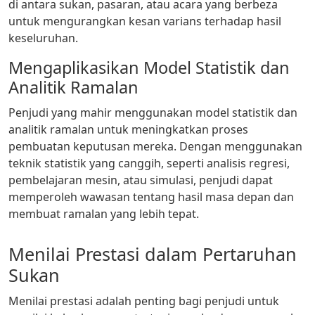
di antara sukan, pasaran, atau acara yang berbeza
untuk mengurangkan kesan varians terhadap hasil
keseluruhan.
Mengaplikasikan Model Statistik dan
Analitik Ramalan
Penjudi yang mahir menggunakan model statistik dan
analitik ramalan untuk meningkatkan proses
pembuatan keputusan mereka. Dengan menggunakan
teknik statistik yang canggih, seperti analisis regresi,
pembelajaran mesin, atau simulasi, penjudi dapat
memperoleh wawasan tentang hasil masa depan dan
membuat ramalan yang lebih tepat.
Menilai Prestasi dalam Pertaruhan
Sukan
Menilai prestasi adalah penting bagi penjudi untuk