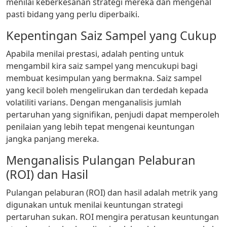
menilai keberkesanan strategi mereka dan mengenal
pasti bidang yang perlu diperbaiki.
Kepentingan Saiz Sampel yang Cukup
Apabila menilai prestasi, adalah penting untuk
mengambil kira saiz sampel yang mencukupi bagi
membuat kesimpulan yang bermakna. Saiz sampel
yang kecil boleh mengelirukan dan terdedah kepada
volatiliti varians. Dengan menganalisis jumlah
pertaruhan yang signifikan, penjudi dapat memperoleh
penilaian yang lebih tepat mengenai keuntungan
jangka panjang mereka.
Menganalisis Pulangan Pelaburan
(ROI) dan Hasil
Pulangan pelaburan (ROI) dan hasil adalah metrik yang
digunakan untuk menilai keuntungan strategi
pertaruhan sukan. ROI mengira peratusan keuntungan