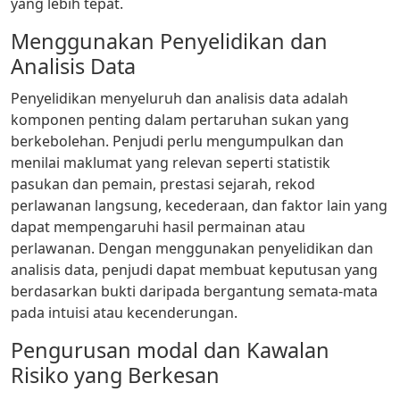
yang lebih tepat.
Menggunakan Penyelidikan dan
Analisis Data
Penyelidikan menyeluruh dan analisis data adalah
komponen penting dalam pertaruhan sukan yang
berkebolehan. Penjudi perlu mengumpulkan dan
menilai maklumat yang relevan seperti statistik
pasukan dan pemain, prestasi sejarah, rekod
perlawanan langsung, kecederaan, dan faktor lain yang
dapat mempengaruhi hasil permainan atau
perlawanan. Dengan menggunakan penyelidikan dan
analisis data, penjudi dapat membuat keputusan yang
berdasarkan bukti daripada bergantung semata-mata
pada intuisi atau kecenderungan.
Pengurusan modal dan Kawalan
Risiko yang Berkesan