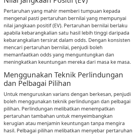
Nilai Jangkaan Positif (EV)
Pertaruhan yang mahir memberi tumpuan kepada
mengenal pasti pertaruhan bernilai yang mempunyai
nilai jangkaan positif (EV). Pertaruhan bernilai berlaku
apabila kebarangkalian satu hasil lebih tinggi daripada
kebarangkalian tersirat dalam odds. Dengan konsisten
mencari pertaruhan bernilai, penjudi boleh
memanfaatkan odds yang menguntungkan dan
meningkatkan keuntungan mereka dari masa ke masa.
Menggunakan Teknik Perlindungan
dan Pelbagai Pilihan
Untuk menguruskan varians dengan berkesan, penjudi
boleh menggunakan teknik perlindungan dan pelbagai
pilihan. Perlindungan melibatkan menempatkan
pertaruhan tambahan untuk menyeimbangkan
kerugian atau menjamin keuntungan tanpa mengira
hasil. Pelbagai pilihan melibatkan menyebar pertaruhan