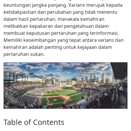
keuntungan jangka panjang. Varians merujuk kepada
ketidakpastian dan perubahan yang tidak menentu
dalam hasil pertaruhan, manakala kemahiran
melibatkan kepakaran dan pengetahuan dalam
membuat keputusan pertaruhan yang terinformasi.
Memiliki keseimbangan yang tepat antara varians dan
kemahiran adalah penting untuk kejayaan dalam
pertaruhan sukan.
Table of Contents