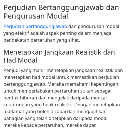
Perjudian Bertanggungjawab dan
Pengurusan Modal
Perjudian bertanggungjawab
dan pengurusan modal
yang efektif adalah aspek penting dalam menjaga
pendekatan pertaruhan yang sihat.
Menetapkan Jangkaan Realistik dan
Had Modal
Penjudi yang mahir menetapkan jangkaan realistik dan
menetapkan had modal untuk memastikan perjudian
bertanggungjawab. Mereka memahami kepentingan
untuk memperlakukan pertaruhan sukan sebagai
bentuk hiburan dan mengelak daripada mencari
keuntungan yang tidak realistik. Dengan menetapkan
matlamat yang boleh dicapai dan mengagihkan
bahagian yang telah ditetapkan daripada modal
mereka kepada pertaruhan, mereka dapat