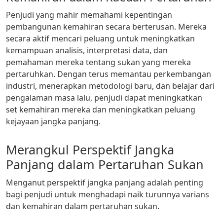
Penjudi yang mahir memahami kepentingan
pembangunan kemahiran secara berterusan. Mereka
secara aktif mencari peluang untuk meningkatkan
kemampuan analisis, interpretasi data, dan
pemahaman mereka tentang sukan yang mereka
pertaruhkan. Dengan terus memantau perkembangan
industri, menerapkan metodologi baru, dan belajar dari
pengalaman masa lalu, penjudi dapat meningkatkan
set kemahiran mereka dan meningkatkan peluang
kejayaan jangka panjang.
Merangkul Perspektif Jangka
Panjang dalam Pertaruhan Sukan
Menganut perspektif jangka panjang adalah penting
bagi penjudi untuk menghadapi naik turunnya varians
dan kemahiran dalam pertaruhan sukan.