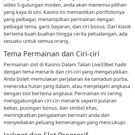
video 5-gulungan moden, anda akan menemui pilihan
yang kaya di sini. Kasino ini memastikan portfolionya
yang pelbagai, menampilkan permainan dengan
pelbagai tema, garis bayaran, dan ciri bonus. Dari klasik
bertema buah-buahan hingga cerita petualangan, ada
sesuatu untuk semua orang.
Tema Permainan dan Ciri-ciri
Permainan slot di Kasino Dalam Talian Live33bet hadir
dengan tema menarik dan ciri-ciri yang mengasyikkan.
Anda boleh memulakan perjalanan ke tamadun purba,
meneroka hutan yang dalam, atau menjelajahi angkasa
dengan slot bertema angkasa. Permainan ini sering
menggabungkan ciri-ciri menarik seperti putaran
bebas, pusingan bonus, dan simbol khas,
meningkatkan pengalaman bermain anda dan
menyediakan peluang kemenangan yang mencukupi.
Jackpot dan Slot Progresif