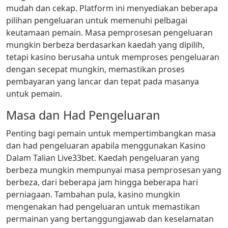
mudah dan cekap. Platform ini menyediakan beberapa
pilihan pengeluaran untuk memenuhi pelbagai
keutamaan pemain. Masa pemprosesan pengeluaran
mungkin berbeza berdasarkan kaedah yang dipilih,
tetapi kasino berusaha untuk memproses pengeluaran
dengan secepat mungkin, memastikan proses
pembayaran yang lancar dan tepat pada masanya
untuk pemain.
Masa dan Had Pengeluaran
Penting bagi pemain untuk mempertimbangkan masa
dan had pengeluaran apabila menggunakan Kasino
Dalam Talian Live33bet. Kaedah pengeluaran yang
berbeza mungkin mempunyai masa pemprosesan yang
berbeza, dari beberapa jam hingga beberapa hari
perniagaan. Tambahan pula, kasino mungkin
mengenakan had pengeluaran untuk memastikan
permainan yang bertanggungjawab dan keselamatan