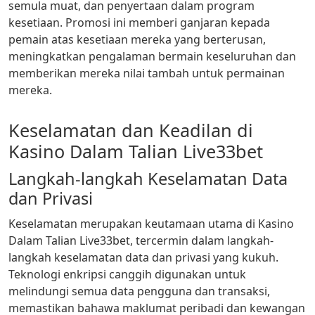
semula muat, dan penyertaan dalam program
kesetiaan. Promosi ini memberi ganjaran kepada
pemain atas kesetiaan mereka yang berterusan,
meningkatkan pengalaman bermain keseluruhan dan
memberikan mereka nilai tambah untuk permainan
mereka.
Keselamatan dan Keadilan di
Kasino Dalam Talian Live33bet
Langkah-langkah Keselamatan Data
dan Privasi
Keselamatan merupakan keutamaan utama di Kasino
Dalam Talian Live33bet, tercermin dalam langkah-
langkah keselamatan data dan privasi yang kukuh.
Teknologi enkripsi canggih digunakan untuk
melindungi semua data pengguna dan transaksi,
memastikan bahawa maklumat peribadi dan kewangan