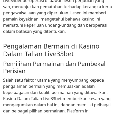
Live33bet beroperasi di bawah lesen perjudian yang
sah, menunjukkan pematuhan terhadap kerangka kerja
pengawalseliaan yang diperlukan. Lesen ini memberi
pemain keyakinan, mengetahui bahawa kasino ini
mematuhi keperluan undang-undang dan beroperasi
dalam batasan yang ditentukan.
Pengalaman Bermain di Kasino
Dalam Talian Live33bet
Pemilihan Permainan dan Pembekal
Perisian
Salah satu faktor utama yang menyumbang kepada
pengalaman bermain yang memuaskan adalah
kepelbagaian dan kualiti permainan yang ditawarkan.
Kasino Dalam Talian Live33bet memberikan kesan yang
mengagumkan dalam hal ini, dengan memiliki pelbagai
dan pelbagai pilihan permainan. Platform ini