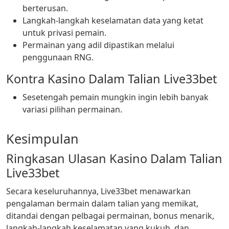
berterusan.
Langkah-langkah keselamatan data yang ketat
untuk privasi pemain.
Permainan yang adil dipastikan melalui
penggunaan RNG.
Kontra Kasino Dalam Talian Live33bet
Sesetengah pemain mungkin ingin lebih banyak
variasi pilihan permainan.
Kesimpulan
Ringkasan Ulasan Kasino Dalam Talian
Live33bet
Secara keseluruhannya, Live33bet menawarkan
pengalaman bermain dalam talian yang memikat,
ditandai dengan pelbagai permainan, bonus menarik,
langkah-langkah keselamatan yang kukuh, dan