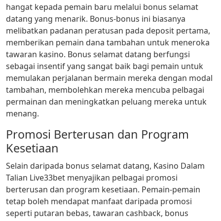
hangat kepada pemain baru melalui bonus selamat
datang yang menarik. Bonus-bonus ini biasanya
melibatkan padanan peratusan pada deposit pertama,
memberikan pemain dana tambahan untuk meneroka
tawaran kasino. Bonus selamat datang berfungsi
sebagai insentif yang sangat baik bagi pemain untuk
memulakan perjalanan bermain mereka dengan modal
tambahan, membolehkan mereka mencuba pelbagai
permainan dan meningkatkan peluang mereka untuk
menang.
Promosi Berterusan dan Program
Kesetiaan
Selain daripada bonus selamat datang, Kasino Dalam
Talian Live33bet menyajikan pelbagai promosi
berterusan dan program kesetiaan. Pemain-pemain
tetap boleh mendapat manfaat daripada promosi
seperti putaran bebas, tawaran cashback, bonus