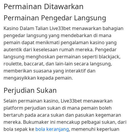
Permainan Ditawarkan
Permainan Pengedar Langsung
Kasino Dalam Talian Live33bet menawarkan bahagian
pengedar langsung yang mendebarkan di mana
pemain dapat menikmati pengalaman kasino yang
autentik dari keselesaan rumah mereka. Pengedar
langsung menghoskan permainan seperti blackjack,
roulette, baccarat, dan lain-lain secara langsung,
memberikan suasana yang interaktif dan
mengasyikkan kepada pemain.
Perjudian Sukan
Selain permainan kasino, Live33bet menawarkan
platform perjudian sukan di mana pemain boleh
bertaruh pada acara sukan dan pasukan kegemaran
mereka. Bukumaker ini mencakup pelbagai sukan, dari
bola sepak ke
bola keranjang
, memenuhi keperluan