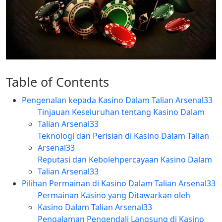
Table of Contents
Pengenalan kepada Kasino Dalam Talian Arsenal33
Tinjauan Keseluruhan tentang Kasino Dalam
Talian Arsenal33
Teknologi dan Perisian di Kasino Dalam Talian
Arsenal33
Reputasi dan Kebolehpercayaan Kasino Dalam
Talian Arsenal33
Pilihan Permainan di Kasino Dalam Talian Arsenal33
Permainan Kasino yang Ditawarkan oleh
Kasino Dalam Talian Arsenal33
Pengalaman Pengendali Langsung di Kasino