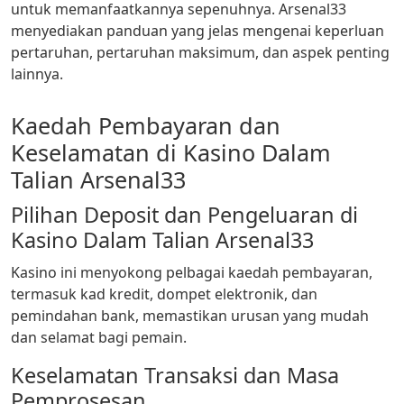
untuk memanfaatkannya sepenuhnya. Arsenal33
menyediakan panduan yang jelas mengenai keperluan
pertaruhan, pertaruhan maksimum, dan aspek penting
lainnya.
Kaedah Pembayaran dan
Keselamatan di Kasino Dalam
Talian Arsenal33
Pilihan Deposit dan Pengeluaran di
Kasino Dalam Talian Arsenal33
Kasino ini menyokong pelbagai kaedah pembayaran,
termasuk kad kredit, dompet elektronik, dan
pemindahan bank, memastikan urusan yang mudah
dan selamat bagi pemain.
Keselamatan Transaksi dan Masa
Pemprosesan