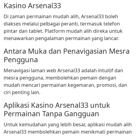
Kasino Arsenal33
Di zaman permainan mudah alih, Arsenal33 boleh
diakses melalui pelbagai peranti, termasuk telefon
pintar dan tablet. Platform mudah alih direka untuk
menawarkan pengalaman permainan yang lancar.
Antara Muka dan Penavigasian Mesra
Pengguna
Menavigasi laman web Arsenal33 adalah intuitif dan
mesra pengguna, membolehkan pemain dengan
mudah mencari permainan kegemaran, promosi, dan
ciri penting lain.
Aplikasi Kasino Arsenal33 untuk
Permainan Tanpa Gangguan
Untuk kemudahan yang lebih besar, aplikasi mudah alih
Arsenal33 membolehkan pemain menikmati permainan