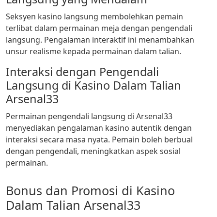
Seksyen kasino langsung membolehkan pemain
terlibat dalam permainan meja dengan pengendali
langsung. Pengalaman interaktif ini menambahkan
unsur realisme kepada permainan dalam talian.
Interaksi dengan Pengendali
Langsung di Kasino Dalam Talian
Arsenal33
Permainan pengendali langsung di Arsenal33
menyediakan pengalaman kasino autentik dengan
interaksi secara masa nyata. Pemain boleh berbual
dengan pengendali, meningkatkan aspek sosial
permainan.
Bonus dan Promosi di Kasino
Dalam Talian Arsenal33