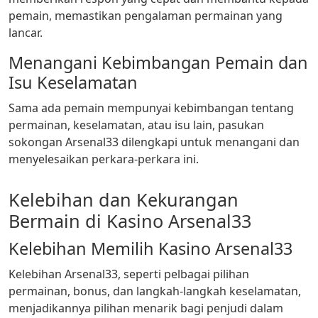
pemain, memastikan pengalaman permainan yang
lancar.
Menangani Kebimbangan Pemain dan
Isu Keselamatan
Sama ada pemain mempunyai kebimbangan tentang
permainan, keselamatan, atau isu lain, pasukan
sokongan Arsenal33 dilengkapi untuk menangani dan
menyelesaikan perkara-perkara ini.
Kelebihan dan Kekurangan
Bermain di Kasino Arsenal33
Kelebihan Memilih Kasino Arsenal33
Kelebihan Arsenal33, seperti pelbagai pilihan
permainan, bonus, dan langkah-langkah keselamatan,
menjadikannya pilihan menarik bagi penjudi dalam