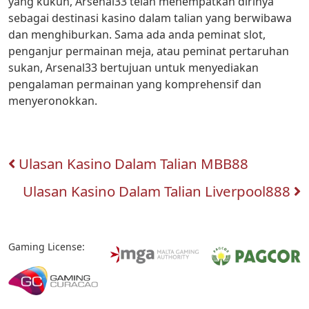
yang kukuh, Arsenal33 telah menempatkan dirinya
sebagai destinasi kasino dalam talian yang berwibawa
dan menghiburkan. Sama ada anda peminat slot,
penganjur permainan meja, atau peminat pertaruhan
sukan, Arsenal33 bertujuan untuk menyediakan
pengalaman permainan yang komprehensif dan
menyeronokkan.
Ulasan Kasino Dalam Talian MBB88
Post
Ulasan Kasino Dalam Talian Liverpool888
navigation
Gaming License: