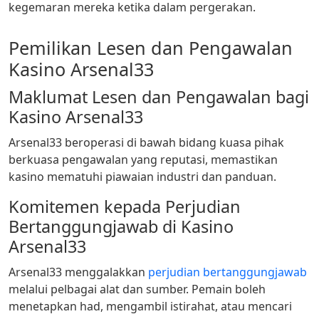
kegemaran mereka ketika dalam pergerakan.
Pemilikan Lesen dan Pengawalan
Kasino Arsenal33
Maklumat Lesen dan Pengawalan bagi
Kasino Arsenal33
Arsenal33 beroperasi di bawah bidang kuasa pihak
berkuasa pengawalan yang reputasi, memastikan
kasino mematuhi piawaian industri dan panduan.
Komitemen kepada Perjudian
Bertanggungjawab di Kasino
Arsenal33
Arsenal33 menggalakkan
perjudian bertanggungjawab
melalui pelbagai alat dan sumber. Pemain boleh
menetapkan had, mengambil istirahat, atau mencari