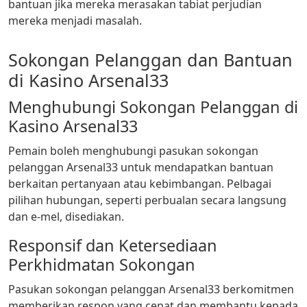
bantuan jika mereka merasakan tabiat perjudian
mereka menjadi masalah.
Sokongan Pelanggan dan Bantuan
di Kasino Arsenal33
Menghubungi Sokongan Pelanggan di
Kasino Arsenal33
Pemain boleh menghubungi pasukan sokongan
pelanggan Arsenal33 untuk mendapatkan bantuan
berkaitan pertanyaan atau kebimbangan. Pelbagai
pilihan hubungan, seperti perbualan secara langsung
dan e-mel, disediakan.
Responsif dan Ketersediaan
Perkhidmatan Sokongan
Pasukan sokongan pelanggan Arsenal33 berkomitmen
memberikan respon yang cepat dan membantu kepada