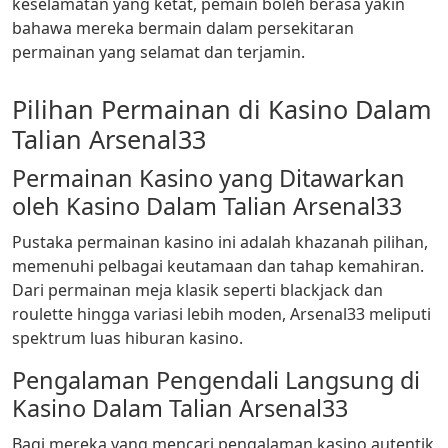
keselamatan yang ketat, pemain boleh berasa yakin
bahawa mereka bermain dalam persekitaran
permainan yang selamat dan terjamin.
Pilihan Permainan di Kasino Dalam
Talian Arsenal33
Permainan Kasino yang Ditawarkan
oleh Kasino Dalam Talian Arsenal33
Pustaka permainan kasino ini adalah khazanah pilihan,
memenuhi pelbagai keutamaan dan tahap kemahiran.
Dari permainan meja klasik seperti blackjack dan
roulette hingga variasi lebih moden, Arsenal33 meliputi
spektrum luas hiburan kasino.
Pengalaman Pengendali Langsung di
Kasino Dalam Talian Arsenal33
Bagi mereka yang mencari pengalaman kasino autentik