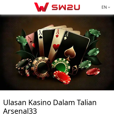
EN
SW2U Online Casino
Results
Promotion
Blog
About Us
Contact
Login
Ulasan Kasino Dalam Talian
Sign Up
Arsenal33