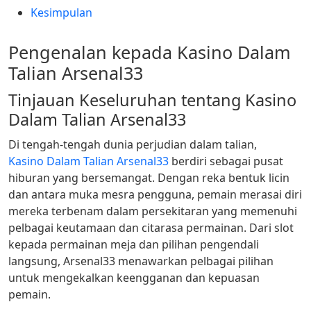
Kesimpulan
Pengenalan kepada Kasino Dalam
Talian Arsenal33
Tinjauan Keseluruhan tentang Kasino
Dalam Talian Arsenal33
Di tengah-tengah dunia perjudian dalam talian,
Kasino Dalam Talian Arsenal33
berdiri sebagai pusat
hiburan yang bersemangat. Dengan reka bentuk licin
dan antara muka mesra pengguna, pemain merasai diri
mereka terbenam dalam persekitaran yang memenuhi
pelbagai keutamaan dan citarasa permainan. Dari slot
kepada permainan meja dan pilihan pengendali
langsung, Arsenal33 menawarkan pelbagai pilihan
untuk mengekalkan keengganan dan kepuasan
pemain.