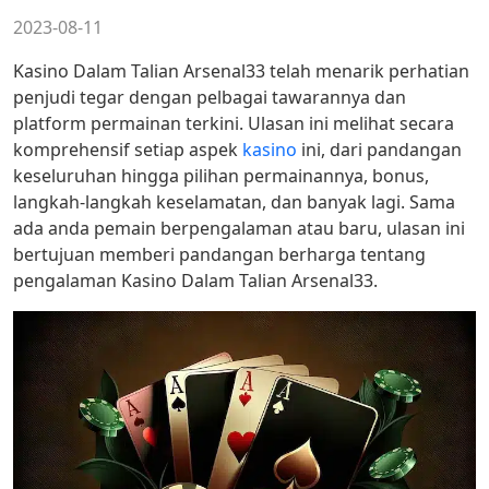
2023-08-11
Kasino Dalam Talian Arsenal33 telah menarik perhatian
penjudi tegar dengan pelbagai tawarannya dan
platform permainan terkini. Ulasan ini melihat secara
komprehensif setiap aspek
kasino
ini, dari pandangan
keseluruhan hingga pilihan permainannya, bonus,
langkah-langkah keselamatan, dan banyak lagi. Sama
ada anda pemain berpengalaman atau baru, ulasan ini
bertujuan memberi pandangan berharga tentang
pengalaman Kasino Dalam Talian Arsenal33.