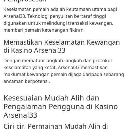
Keselamatan pemain adalah keutamaan utama bagi
Arsenal33. Teknologi penyulitan bertaraf tinggi
digunakan untuk melindungi transaksi kewangan,
memberi pemain ketenangan fikiran.
Memastikan Keselamatan Kewangan
di Kasino Arsenal33
Dengan mematuhi langkah-langkah dan protokol
keselamatan yang ketat, Arsenal33 memastikan
maklumat kewangan pemain dijaga daripada sebarang
ancaman berpotensi.
Kesesuaian Mudah Alih dan
Pengalaman Pengguna di Kasino
Arsenal33
Ciri-ciri Permainan Mudah Alih di