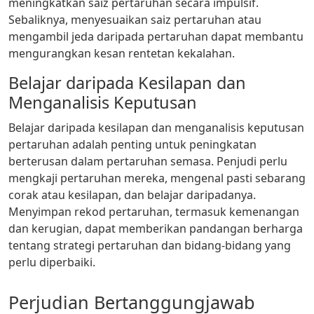
meningkatkan saiz pertaruhan secara impulsif.
Sebaliknya, menyesuaikan saiz pertaruhan atau
mengambil jeda daripada pertaruhan dapat membantu
mengurangkan kesan rentetan kekalahan.
Belajar daripada Kesilapan dan
Menganalisis Keputusan
Belajar daripada kesilapan dan menganalisis keputusan
pertaruhan adalah penting untuk peningkatan
berterusan dalam pertaruhan semasa. Penjudi perlu
mengkaji pertaruhan mereka, mengenal pasti sebarang
corak atau kesilapan, dan belajar daripadanya.
Menyimpan rekod pertaruhan, termasuk kemenangan
dan kerugian, dapat memberikan pandangan berharga
tentang strategi pertaruhan dan bidang-bidang yang
perlu diperbaiki.
Perjudian Bertanggungjawab