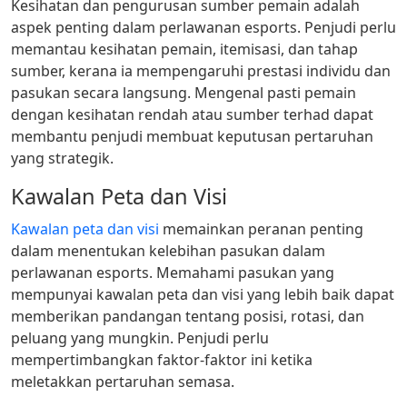
Kesihatan dan pengurusan sumber pemain adalah
aspek penting dalam perlawanan esports. Penjudi perlu
memantau kesihatan pemain, itemisasi, dan tahap
sumber, kerana ia mempengaruhi prestasi individu dan
pasukan secara langsung. Mengenal pasti pemain
dengan kesihatan rendah atau sumber terhad dapat
membantu penjudi membuat keputusan pertaruhan
yang strategik.
Kawalan Peta dan Visi
Kawalan peta dan visi
memainkan peranan penting
dalam menentukan kelebihan pasukan dalam
perlawanan esports. Memahami pasukan yang
mempunyai kawalan peta dan visi yang lebih baik dapat
memberikan pandangan tentang posisi, rotasi, dan
peluang yang mungkin. Penjudi perlu
mempertimbangkan faktor-faktor ini ketika
meletakkan pertaruhan semasa.