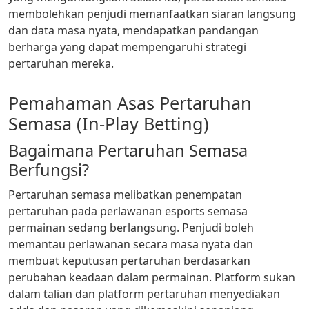
membolehkan penjudi memanfaatkan siaran langsung
dan data masa nyata, mendapatkan pandangan
berharga yang dapat mempengaruhi strategi
pertaruhan mereka.
Pemahaman Asas Pertaruhan
Semasa (In-Play Betting)
Bagaimana Pertaruhan Semasa
Berfungsi?
Pertaruhan semasa melibatkan penempatan
pertaruhan pada perlawanan esports semasa
permainan sedang berlangsung. Penjudi boleh
memantau perlawanan secara masa nyata dan
membuat keputusan pertaruhan berdasarkan
perubahan keadaan dalam permainan. Platform sukan
dalam talian dan platform pertaruhan menyediakan