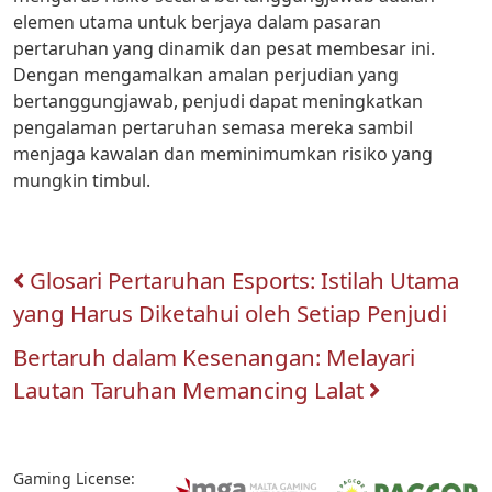
elemen utama untuk berjaya dalam pasaran
pertaruhan yang dinamik dan pesat membesar ini.
Dengan mengamalkan amalan perjudian yang
bertanggungjawab, penjudi dapat meningkatkan
pengalaman pertaruhan semasa mereka sambil
menjaga kawalan dan meminimumkan risiko yang
mungkin timbul.
Glosari Pertaruhan Esports: Istilah Utama
Post
yang Harus Diketahui oleh Setiap Penjudi
navigation
Bertaruh dalam Kesenangan: Melayari
Lautan Taruhan Memancing Lalat
Gaming License: