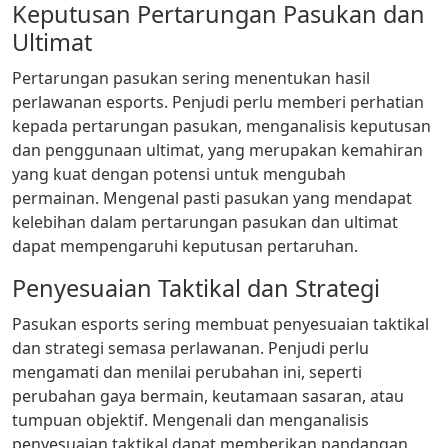
Keputusan Pertarungan Pasukan dan
Ultimat
Pertarungan pasukan sering menentukan hasil
perlawanan esports. Penjudi perlu memberi perhatian
kepada pertarungan pasukan, menganalisis keputusan
dan penggunaan ultimat, yang merupakan kemahiran
yang kuat dengan potensi untuk mengubah
permainan. Mengenal pasti pasukan yang mendapat
kelebihan dalam pertarungan pasukan dan ultimat
dapat mempengaruhi keputusan pertaruhan.
Penyesuaian Taktikal dan Strategi
Pasukan esports sering membuat penyesuaian taktikal
dan strategi semasa perlawanan. Penjudi perlu
mengamati dan menilai perubahan ini, seperti
perubahan gaya bermain, keutamaan sasaran, atau
tumpuan objektif. Mengenali dan menganalisis
penyesuaian taktikal dapat memberikan pandangan