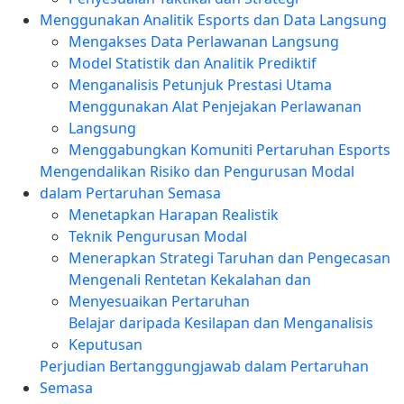
Menggunakan Analitik Esports dan Data Langsung
Mengakses Data Perlawanan Langsung
Model Statistik dan Analitik Prediktif
Menganalisis Petunjuk Prestasi Utama
Menggunakan Alat Penjejakan Perlawanan
Langsung
Menggabungkan Komuniti Pertaruhan Esports
Mengendalikan Risiko dan Pengurusan Modal
dalam Pertaruhan Semasa
Menetapkan Harapan Realistik
Teknik Pengurusan Modal
Menerapkan Strategi Taruhan dan Pengecasan
Mengenali Rentetan Kekalahan dan
Menyesuaikan Pertaruhan
Belajar daripada Kesilapan dan Menganalisis
Keputusan
Perjudian Bertanggungjawab dalam Pertaruhan
Semasa