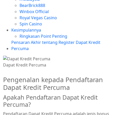
BearBrick888
Winbox Official
Royal Vegas Casino
Spin Casino
Kesimpulannya
Ringkasan Point Penting
Pensaran Akhir tentang Register Dapat Kredit
Percuma
Dapat Kredit Percuma
Pengenalan kepada Pendaftaran
Dapat Kredit Percuma
Apakah Pendaftaran Dapat Kredit
Percuma?
Pendaftaran Dapat Kredit Percuma adalah jenis bonus