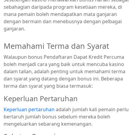
sebahagian daripada program kesetiaan mereka, di
mana pemain boleh mendapatkan mata ganjaran
dengan bermain dan menebusnya dengan pelbagai
ganjaran.
Memahami Terma dan Syarat
Walaupun bonus Pendaftaran Dapat Kredit Percuma
boleh menjadi cara yang baik untuk mencuba kasino
dalam talian, adalah penting untuk memahami terma
dan syarat yang datang dengan bonus ini. Beberapa
terma dan syarat yang biasa termasuk:
Keperluan Pertaruhan
Keperluan pertaruhan
adalah jumlah kali pemain perlu
bertaruh jumlah bonus sebelum mereka boleh
mengeluarkan sebarang kemenangan.