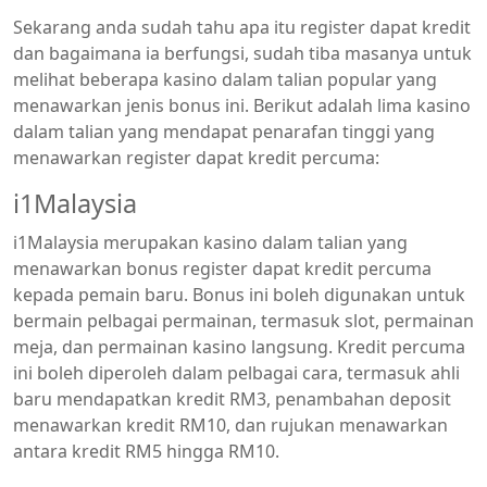
Sekarang anda sudah tahu apa itu register dapat kredit
dan bagaimana ia berfungsi, sudah tiba masanya untuk
melihat beberapa kasino dalam talian popular yang
menawarkan jenis bonus ini. Berikut adalah lima kasino
dalam talian yang mendapat penarafan tinggi yang
menawarkan register dapat kredit percuma:
i1Malaysia
i1Malaysia merupakan kasino dalam talian yang
menawarkan bonus register dapat kredit percuma
kepada pemain baru. Bonus ini boleh digunakan untuk
bermain pelbagai permainan, termasuk slot, permainan
meja, dan permainan kasino langsung. Kredit percuma
ini boleh diperoleh dalam pelbagai cara, termasuk ahli
baru mendapatkan kredit RM3, penambahan deposit
menawarkan kredit RM10, dan rujukan menawarkan
antara kredit RM5 hingga RM10.