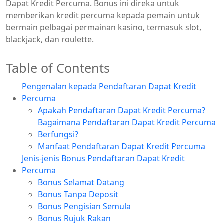
Dapat Kredit Percuma. Bonus ini direka untuk
memberikan kredit percuma kepada pemain untuk
bermain pelbagai permainan kasino, termasuk slot,
blackjack, dan roulette.
Table of Contents
Pengenalan kepada Pendaftaran Dapat Kredit
Percuma
Apakah Pendaftaran Dapat Kredit Percuma?
Bagaimana Pendaftaran Dapat Kredit Percuma
Berfungsi?
Manfaat Pendaftaran Dapat Kredit Percuma
Jenis-jenis Bonus Pendaftaran Dapat Kredit
Percuma
Bonus Selamat Datang
Bonus Tanpa Deposit
Bonus Pengisian Semula
Bonus Rujuk Rakan