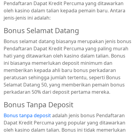
Pendaftaran Dapat Kredit Percuma yang ditawarkan
oleh kasino dalam talian kepada pemain baru. Antara
jenis-jenis ini adalah:
Bonus Selamat Datang
Bonus selamat datang biasanya merupakan jenis bonus
Pendaftaran Dapat Kredit Percuma yang paling murah
hati yang ditawarkan oleh kasino dalam talian. Bonus
ini biasanya memerlukan deposit minimum dan
memberikan kepada ahli baru bonus perkadaran
peratusan sehingga jumlah tertentu, seperti Bonus
Selamat Datang 50, yang memberikan pemain bonus
perkadaran 50% dari deposit pertama mereka.
Bonus Tanpa Deposit
Bonus tanpa deposit
adalah jenis bonus Pendaftaran
Dapat Kredit Percuma yang popular yang ditawarkan
oleh kasino dalam talian. Bonus ini tidak memerlukan