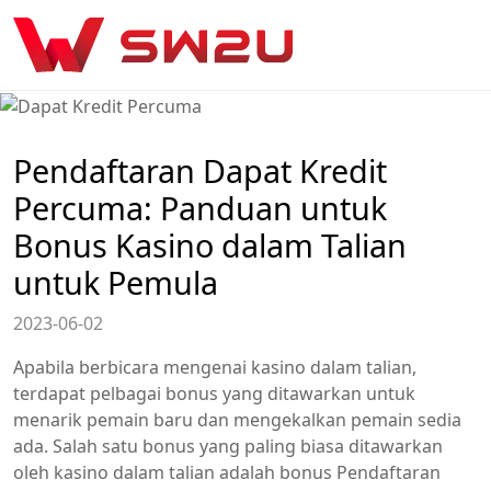
Blog
Tentang Kami
Hubungi Kami
Pendaftaran Dapat Kredit
Login
Percuma: Panduan untuk
Bonus Kasino dalam Talian
Sign Up
untuk Pemula
2023-06-02
Apabila berbicara mengenai kasino dalam talian,
terdapat pelbagai bonus yang ditawarkan untuk
menarik pemain baru dan mengekalkan pemain sedia
ada. Salah satu bonus yang paling biasa ditawarkan
oleh kasino dalam talian adalah bonus Pendaftaran