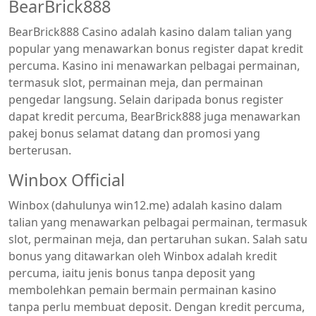
BearBrick888
BearBrick888 Casino adalah kasino dalam talian yang
popular yang menawarkan bonus register dapat kredit
percuma. Kasino ini menawarkan pelbagai permainan,
termasuk slot, permainan meja, dan permainan
pengedar langsung. Selain daripada bonus register
dapat kredit percuma, BearBrick888 juga menawarkan
pakej bonus selamat datang dan promosi yang
berterusan.
Winbox Official
Winbox (dahulunya win12.me) adalah kasino dalam
talian yang menawarkan pelbagai permainan, termasuk
slot, permainan meja, dan pertaruhan sukan. Salah satu
bonus yang ditawarkan oleh Winbox adalah kredit
percuma, iaitu jenis bonus tanpa deposit yang
membolehkan pemain bermain permainan kasino
tanpa perlu membuat deposit. Dengan kredit percuma,