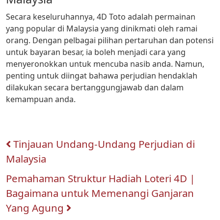
Secara keseluruhannya, 4D Toto adalah permainan
yang popular di Malaysia yang dinikmati oleh ramai
orang. Dengan pelbagai pilihan pertaruhan dan potensi
untuk bayaran besar, ia boleh menjadi cara yang
menyeronokkan untuk mencuba nasib anda. Namun,
penting untuk diingat bahawa perjudian hendaklah
dilakukan secara bertanggungjawab dan dalam
kemampuan anda.
Tinjauan Undang-Undang Perjudian di
Post
Malaysia
navigation
Pemahaman Struktur Hadiah Loteri 4D |
Bagaimana untuk Memenangi Ganjaran
Yang Agung