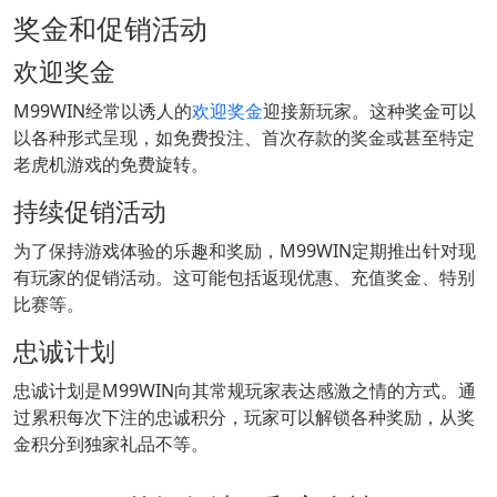
奖金和促销活动
欢迎奖金
M99WIN经常以诱人的
欢迎奖金
迎接新玩家。这种奖金可以
以各种形式呈现，如免费投注、首次存款的奖金或甚至特定
老虎机游戏的免费旋转。
持续促销活动
为了保持游戏体验的乐趣和奖励，M99WIN定期推出针对现
有玩家的促销活动。这可能包括返现优惠、充值奖金、特别
比赛等。
忠诚计划
忠诚计划是M99WIN向其常规玩家表达感激之情的方式。通
过累积每次下注的忠诚积分，玩家可以解锁各种奖励，从奖
金积分到独家礼品不等。