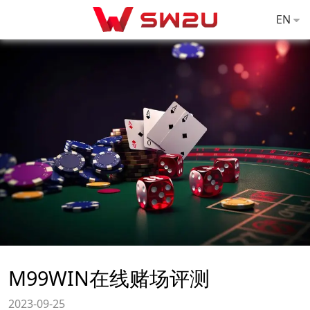
EN
SW2U Online Casino
Results
Promotion
Blog
About Us
Contact
Login
M99WIN在线赌场评测
Sign Up
2023-09-25