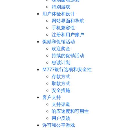
特别游戏
用户体验和设计
网站界面和导航
手机兼容性
注册和用户账户
奖励和促销活动
欢迎奖金
持续的促销活动
忠诚计划
M777银行选项和安全性
存款方式
取款方式
安全措施
客户支持
支持渠道
响应速度和可用性
用户反馈
许可和公平游戏