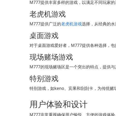
M777提供丰富多样的游戏，以满足不同玩家的
老虎机游戏
M777提供广泛的
老虎机游戏
选择，从经典的水
桌面游戏
对于桌面游戏爱好者，M777提供各种选择，
现场赌场游戏
M777的现场赌场区是一个突出的特点，提供
特别游戏
特别游戏，如keno、宾果和刮刮卡，为传统
用户体验和设计
M777非常重视确保用户愉悦、方便的游戏体验