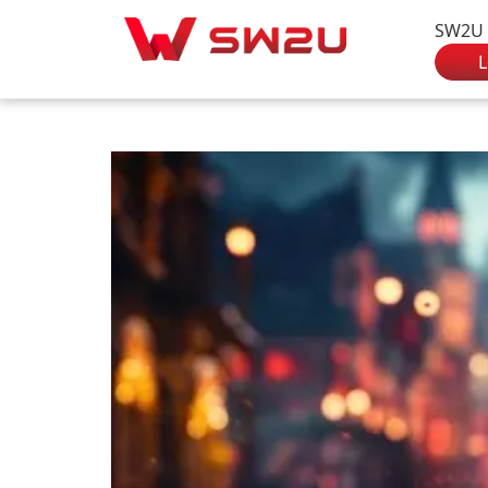
SW2U 
L