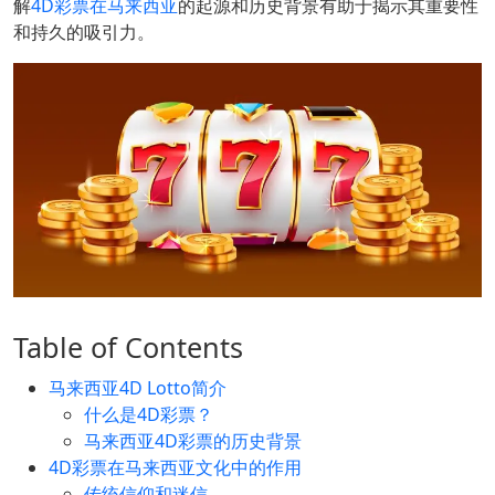
解
4D彩票在马来西亚
的起源和历史背景有助于揭示其重要性
和持久的吸引力。
Table of Contents
马来西亚4D Lotto简介
什么是4D彩票？
马来西亚4D彩票的历史背景
4D彩票在马来西亚文化中的作用
传统信仰和迷信