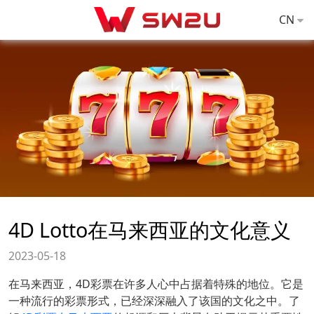
CN
首页
开彩结果
优惠活动
博客
关于我们
4D Lotto在马来西亚的文化意义
联系我们
2023-05-18
登入
在马来西亚，4D彩票在许多人心中占据着特殊的地位。它是
注册
一种流行的彩票形式，已经深深融入了该国的文化之中。了