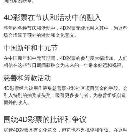
间的紧密联系。
4D彩票在节庆和活动中的融入
整年的各种节庆和活动中，4D彩票无缝地融入其中，为这些
场合增添了额外的激动和文化意义。
中国新年和中元节
在中国新年和中元节期间，4D彩票的参与度大幅增加。人们
相信在这些节日期间获胜会为未来的一年带来好运和祝福。
慈善和筹款活动
4D彩票经常被用作筹集慈善事业和社区项目资金的手段。会
引入特别的抽奖或头奖，吸引更多参与者，为慈善组织创造
额外的收入。
围绕4D彩票的批评和争议
尽管4D彩票具有文化意义，但它也不乏批评和争议。在这种