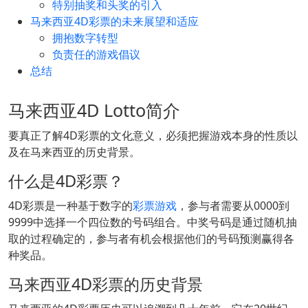
特别抽奖和头奖的引入
马来西亚4D彩票的未来展望和适应
拥抱数字转型
负责任的游戏倡议
总结
马来西亚4D Lotto简介
要真正了解4D彩票的文化意义，必须把握游戏本身的性质以
及在马来西亚的历史背景。
什么是4D彩票？
4D彩票是一种基于数字的
彩票游戏
，参与者需要从0000到
9999中选择一个四位数的号码组合。中奖号码是通过随机抽
取的过程确定的，参与者有机会根据他们的号码预测赢得各
种奖品。
马来西亚4D彩票的历史背景