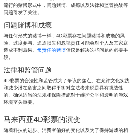
流行的赌博形式中，问题赌博、成瘾以及法律和监管挑战等
问题引发了关注。
问题赌博和成瘾
与任何形式的赌博一样，4D彩票存在问题赌博和成瘾的风
险。过度参与、追逐损失和忽视责任可能会对个人及其家庭
造成不利后果。
负责任的赌博
倡议是解决这些问题的必要手
段。
法律和监管问题
4D彩票的合法性和监管成为了争议的焦点。在允许文化实践
和减少潜在危害之间取得平衡对立法者来说是具有挑战性
的。确保适当的法规和保障措施对于维护公平和透明的游戏
环境至关重要。
马来西亚4D彩票的演变
随着科技的进步、消费者偏好的变化以及为了保持游戏的相