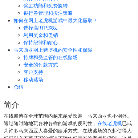
奖励功能和免费旋转
银行卷管理和投注策略
如何在网上老虎机游戏中最大化赢取？
选择高RTP游戏
利用奖金和促销
保持纪律和耐心
马来西亚网上赌博机的安全性和保障
持牌和受监管的在线赌场
安全的付款方式
客户支持
移动赌场
总结
简介
在线赌博在全球范围内越来越受欢迎，马来西亚也不例外。
通过随时随地玩各种各样的游戏的便利性，
在线老虎机
已成
为许多马来西亚人喜爱的娱乐方式。在线赌场的兴起使得人
们可以在不离开家的情况下玩他们喜爱的老虎机游戏，这是