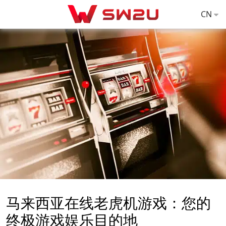
CN
首页
开彩结果
优惠活动
博客
关于我们
联系我们
登入
马来西亚在线老虎机游戏：您的
注册
终极游戏娱乐目的地