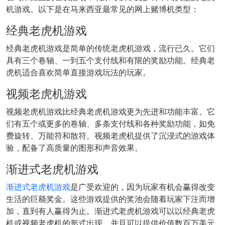
机游戏。以下是在马来西亚最常见的网上赌博机类型：
经典老虎机游戏
经典老虎机游戏是简单的传统老虎机游戏，流行已久。它们
具有三个卷轴、一到五个支付线和有限的奖励功能。经典老
虎机适合喜欢简单直接游戏玩法的玩家。
视频老虎机游戏
视频老虎机游戏比经典老虎机游戏更为先进和功能丰富。它
们有五个或更多的卷轴、多条支付线和各种奖励功能，如免
费旋转、万能符和散符。视频老虎机提供了沉浸式的游戏体
验，配备了高质量的图形和声音效果。
渐进式老虎机游戏
渐进式老虎机游戏
是广受欢迎的，因为玩家有机会赢得改变
生活的巨额奖金。这些游戏提供的奖池会随着玩家下注而增
加，直到有人赢得为止。渐进式老虎机游戏可以以经典老虎
机或视频老虎机的形式出现，并且可以提供价值数百万美元