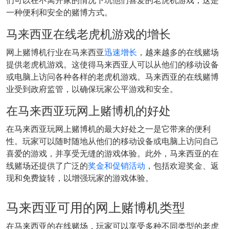
一种便利和安全的赌博方式。
马来西亚在线老虎机游戏的增长
网上赌博机行业在马来西亚
迅速增长
，越来越多的在线赌场
提供老虎机游戏。这使得马来西亚人可以从他们的移动设备
或电脑上访问各种各样的老虎机游戏。马来西亚的在线赌博
业受到政府监管，以确保玩家公平游戏和安全。
在马来西亚玩网上赌博机的好处
在马来西亚玩网上赌博机的最大好处之一是它带来的便利
性。玩家可以随时随地从他们的移动设备或电脑上访问自己
喜爱的游戏，并享受无缝的游戏体验。此外，马来西亚的在
线赌场还提供了广泛的
奖金和促销活动
，包括欢迎奖金、返
现和免费旋转，以增强玩家的游戏体验。
马来西亚可用的网上赌博机类型
在马来西亚的在线赌场，玩家可以享受多种不同类型的老虎