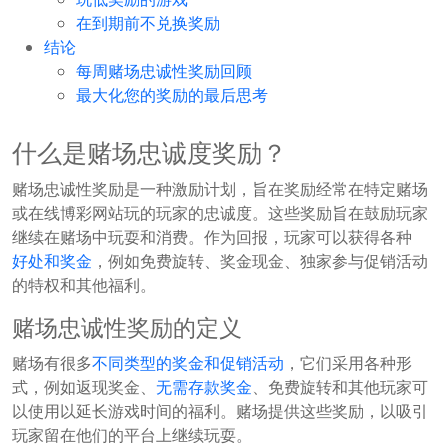
在到期前不兑换奖励
结论
每周赌场忠诚性奖励回顾
最大化您的奖励的最后思考
什么是赌场忠诚度奖励？
赌场忠诚性奖励是一种激励计划，旨在奖励经常在特定赌场
或在线博彩网站玩的玩家的忠诚度。这些奖励旨在鼓励玩家
继续在赌场中玩耍和消费。作为回报，玩家可以获得各种
好处和奖金
，例如免费旋转、奖金现金、独家参与促销活动
的特权和其他福利。
赌场忠诚性奖励的定义
赌场有很多
不同类型的奖金和促销活动
，它们采用各种形
式，例如返现奖金、
无需存款奖金
、免费旋转和其他玩家可
以使用以延长游戏时间的福利。赌场提供这些奖励，以吸引
玩家留在他们的平台上继续玩耍。