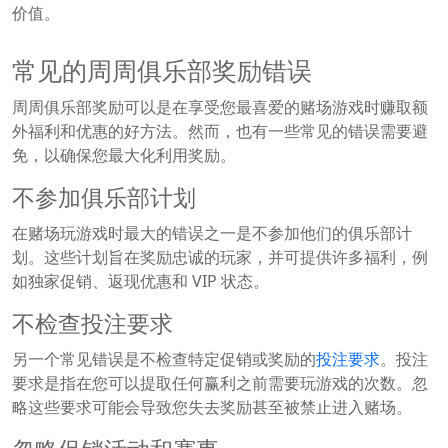
价值。
常见的周周俱乐部奖励错误
周周俱乐部奖励可以是在享受您最喜爱的赌场游戏时赚取额
外福利和优惠的好方法。然而，也有一些常见的错误需要避
免，以确保您最大化利用奖励。
不参加俱乐部计划
在赌场玩游戏时最大的错误之一是不参加他们的俱乐部计
划。这些计划旨在奖励忠诚的玩家，并可提供许多福利，例
如独家促销、返现优惠和 VIP 状态。
不检查投注要求
另一个常见错误是不检查特定促销或奖励的
投注要求
。投注
要求是指在您可以提取任何赢利之前需要玩游戏的次数。忽
略这些要求可能会导致您失去奖励甚至被禁止进入赌场。