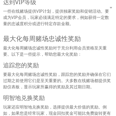
达到VIP等级
CN
一些在线赌场提供VIP计划，提供独家奖励和促销活动。要
成为VIP会员，玩家必须满足特定的要求，例如获得一定数
量的忠诚度积分或进行特定存款金额。
最大化每周赌场忠诚性奖励
最大化每周赌场忠诚性奖励对于充分利用会员资格至关重
要。以下是一些提示，帮助您最大化奖励：
追踪您的奖励
要最大化每周赌场忠诚性奖励，跟踪您的奖励并确保在它们
过期之前使用它们是至关重要的。大多数在线赌场都提供奖
励仪表板，显示玩家所赢得的奖励及其过期日期。
明智地兑换奖励
玩家还应明智地兑换奖励，选择提供最大价值的奖励。例
如，如果您是经常玩家，现金回扣奖金可能比免费旋转更有