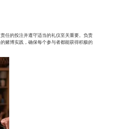
负责任的投注并遵守适当的礼仪至关重要。负责
任的赌博实践，确保每个参与者都能获得积极的