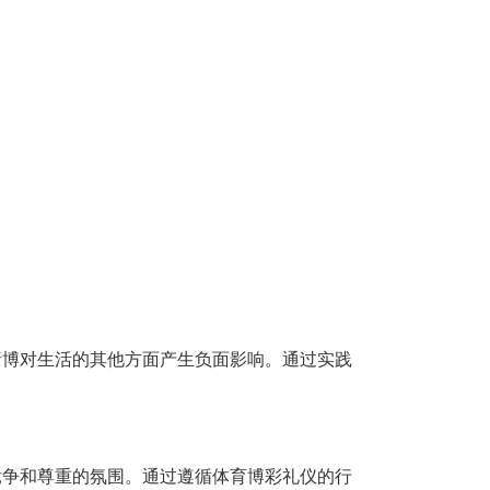
赌博对生活的其他方面产生负面影响。通过实践
竞争和尊重的氛围。通过遵循体育博彩礼仪的行