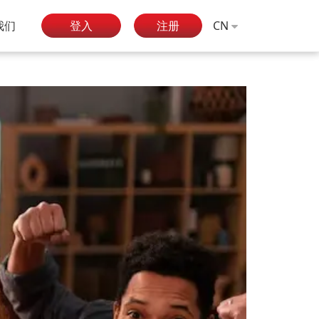
我们
登入
注册
CN