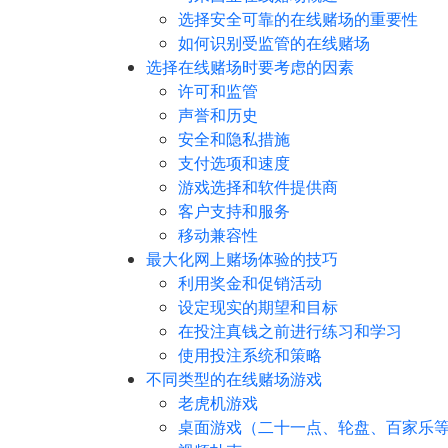
选择安全可靠的在线赌场的重要性
如何识别受监管的在线赌场
选择在线赌场时要考虑的因素
许可和监管
声誉和历史
安全和隐私措施
支付选项和速度
游戏选择和软件提供商
客户支持和服务
移动兼容性
最大化网上赌场体验的技巧
利用奖金和促销活动
设定现实的期望和目标
在投注真钱之前进行练习和学习
使用投注系统和策略
不同类型的在线赌场游戏
老虎机游戏
桌面游戏（二十一点、轮盘、百家乐