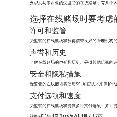
要识别马来西亚的受监管的在线赌场，有几个
选择在线赌场时要考虑
许可和监管
受监管的在线赌场将获得信誉良好的管理机构
声誉和历史
了解在线赌场的声誉和历史。寻找其他玩家的
安全和隐私措施
受监管的在线赌场将使用SSL加密技术来保护
支付选项和速度
受监管的在线赌场将提供多种支付选项，并且