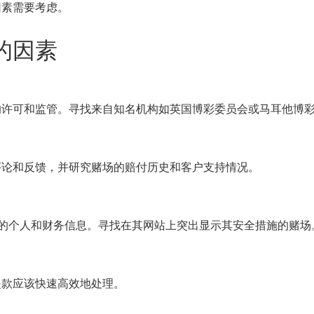
因素需要考虑。
的因素
的许可和监管。寻找来自知名机构如英国博彩委员会或马耳他博
评论和反馈，并研究赌场的赔付历史和客户支持情况。
您的个人和财务信息。寻找在其网站上突出显示其安全措施的赌场
提款应该快速高效地处理。