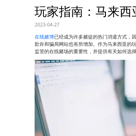
玩家指南：马来西
2023-04-27
在线赌博
已经成为许多赌徒的热门消遣方式，
欺诈和骗局网站也有所增加。作为马来西亚的
监管的在线赌场的重要性，并提供有关如何选