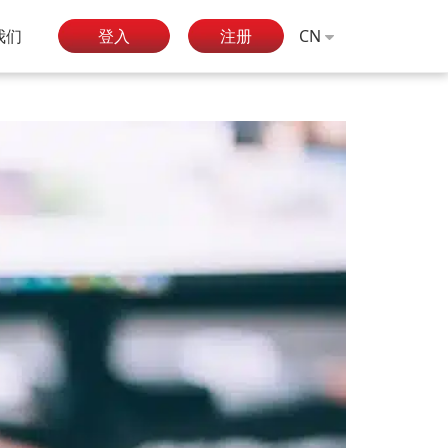
我们
登入
注册
CN